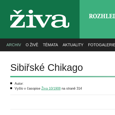
ROZHLE
živa
ARCHIV
O ŽIVĚ
TÉMATA
AKTUALITY
FOTOGALERI
Sibiřské Chikago
Autor:
Vyšlo v časopise
Živa 10/1908
na straně 314