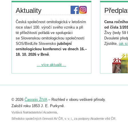
Aktuality
Předpla
Česká společnost ornitologická v letošním
Cena ročního
roce slaví 100. výročí svého vzniku a při
od čísla 1/20
té příležitosti pořádá ve spolupráci
Živy (tedy 59 
se Slovenskou ornitologickou společností
Dvouleté předp
SOS/BirdLife Slovensko
jubilejní
Zjistěte,
jak s
ornitologickou konferenci ve dnech 16.–
18. 10. 2026 v Brně
.
Podrobnější informace ke konferenci
... více aktualit ...
naleznete zde:
https://www.birdlife.cz/konference-2026/
Registrovat se můžete do 6. září.
Upozorňujeme, že termín pro odeslání
© 2026
Časopis ŽIVA
– Rozhled v oboru veškeré přírody.
abstraktu přihlášené přednášky nebo
posteru je už 30. června.
Založil roku 1853 J. E. Purkyně.
Vydává Nakladatelství Academia,
Středisko společných činností AV ČR, v. v. i., za podpory Akademie věd ČR.