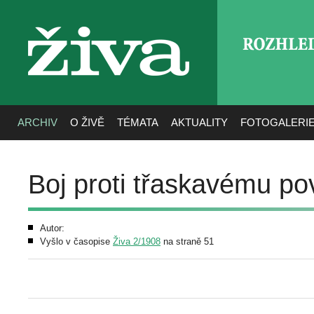
ROZHLE
živa
ARCHIV
O ŽIVĚ
TÉMATA
AKTUALITY
FOTOGALERI
Boj proti třaskavému pov
Autor:
Vyšlo v časopise
Živa 2/1908
na straně 51