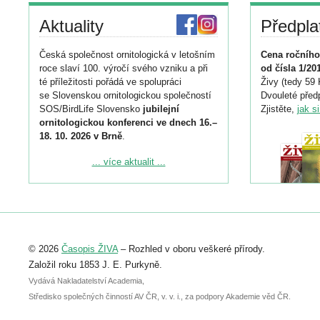
Aktuality
Předpla
Česká společnost ornitologická v letošním
Cena ročního
roce slaví 100. výročí svého vzniku a při
od čísla 1/20
té příležitosti pořádá ve spolupráci
Živy (tedy 59 
se Slovenskou ornitologickou společností
Dvouleté předp
SOS/BirdLife Slovensko
jubilejní
Zjistěte,
jak s
ornitologickou konferenci ve dnech 16.–
18. 10. 2026 v Brně
.
Podrobnější informace ke konferenci
... více aktualit ...
naleznete zde:
https://www.birdlife.cz/konference-2026/
Registrovat se můžete do 6. září.
Upozorňujeme, že termín pro odeslání
© 2026
Časopis ŽIVA
– Rozhled v oboru veškeré přírody.
abstraktu přihlášené přednášky nebo
posteru je už 30. června.
Založil roku 1853 J. E. Purkyně.
Vydává Nakladatelství Academia,
Středisko společných činností AV ČR, v. v. i., za podpory Akademie věd ČR.