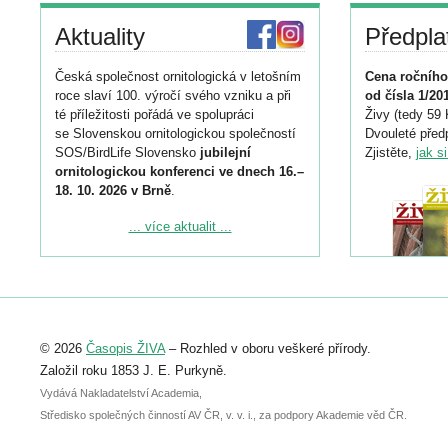
Aktuality
Předpla
Česká společnost ornitologická v letošním
Cena ročního
roce slaví 100. výročí svého vzniku a při
od čísla 1/20
té příležitosti pořádá ve spolupráci
Živy (tedy 59 
se Slovenskou ornitologickou společností
Dvouleté předp
SOS/BirdLife Slovensko
jubilejní
Zjistěte,
jak s
ornitologickou konferenci ve dnech 16.–
18. 10. 2026 v Brně
.
Podrobnější informace ke konferenci
... více aktualit ...
naleznete zde:
https://www.birdlife.cz/konference-2026/
Registrovat se můžete do 6. září.
Upozorňujeme, že termín pro odeslání
© 2026
Časopis ŽIVA
– Rozhled v oboru veškeré přírody.
abstraktu přihlášené přednášky nebo
posteru je už 30. června.
Založil roku 1853 J. E. Purkyně.
Vydává Nakladatelství Academia,
Středisko společných činností AV ČR, v. v. i., za podpory Akademie věd ČR.