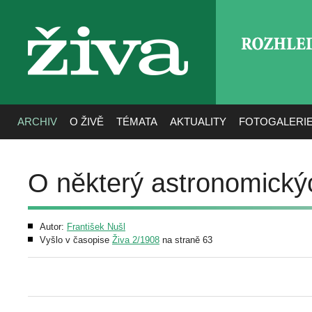
ROZHLE
živa
ARCHIV
O ŽIVĚ
TÉMATA
AKTUALITY
FOTOGALERI
O některý astronomickýc
Autor:
František Nušl
Vyšlo v časopise
Živa 2/1908
na straně 63