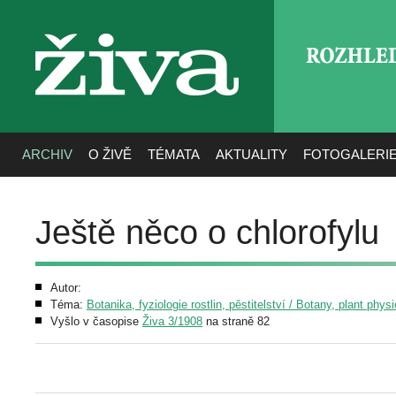
ROZHLE
živa
ARCHIV
O ŽIVĚ
TÉMATA
AKTUALITY
FOTOGALERI
Ještě něco o chlorofylu
Autor:
Téma:
Botanika, fyziologie rostlin, pěstitelství / Botany, plant phys
Vyšlo v časopise
Živa 3/1908
na straně 82