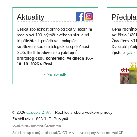
Aktuality
Předpla
Česká společnost ornitologická v letošním
Cena ročního
roce slaví 100. výročí svého vzniku a při
od čísla 1/20
té příležitosti pořádá ve spolupráci
Živy (tedy 59 
se Slovenskou ornitologickou společností
Dvouleté předp
SOS/BirdLife Slovensko
jubilejní
Zjistěte,
jak s
ornitologickou konferenci ve dnech 16.–
18. 10. 2026 v Brně
.
Podrobnější informace ke konferenci
... více aktualit ...
naleznete zde:
https://www.birdlife.cz/konference-2026/
Registrovat se můžete do 6. září.
Upozorňujeme, že termín pro odeslání
© 2026
Časopis ŽIVA
– Rozhled v oboru veškeré přírody.
abstraktu přihlášené přednášky nebo
posteru je už 30. června.
Založil roku 1853 J. E. Purkyně.
Vydává Nakladatelství Academia,
Středisko společných činností AV ČR, v. v. i., za podpory Akademie věd ČR.