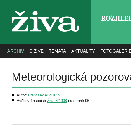
ROZHLE
živa
ARCHIV
O ŽIVĚ
TÉMATA
AKTUALITY
FOTOGALERI
Meteorologická pozorová
Autor:
František Augustin
Vyšlo v časopise
Živa 3/1908
na straně 96