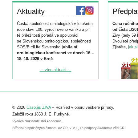
Aktuality
Předpla
Česká společnost ornitologická v letošním
Cena ročního
roce slaví 100. výročí svého vzniku a při
od čísla 1/20
té příležitosti pořádá ve spolupráci
Živy (tedy 59 
se Slovenskou ornitologickou společností
Dvouleté předp
SOS/BirdLife Slovensko
jubilejní
Zjistěte,
jak s
ornitologickou konferenci ve dnech 16.–
18. 10. 2026 v Brně
.
Podrobnější informace ke konferenci
... více aktualit ...
naleznete zde:
https://www.birdlife.cz/konference-2026/
Registrovat se můžete do 6. září.
Upozorňujeme, že termín pro odeslání
© 2026
Časopis ŽIVA
– Rozhled v oboru veškeré přírody.
abstraktu přihlášené přednášky nebo
posteru je už 30. června.
Založil roku 1853 J. E. Purkyně.
Vydává Nakladatelství Academia,
Středisko společných činností AV ČR, v. v. i., za podpory Akademie věd ČR.