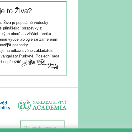
je to Živa?
s Živa je populárně vědecký
s přinášející příspěvky z
ických oborů a zvláštní rubriku
nou výuce biologie se zaměřením
novější poznatky.
je na odkaz svého zakladatele
vangelisty Purkyně. Poslední řada
í nepřetržitě od roku 1953.