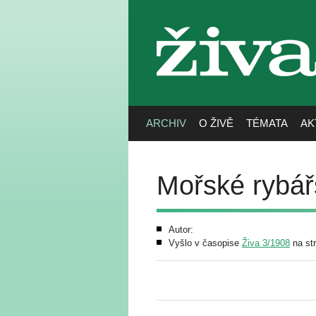
živa
ARCHIV
O ŽIVĚ
TÉMATA
AK
Mořské rybář
Autor:
Vyšlo v časopise
Živa 3/1908
na st