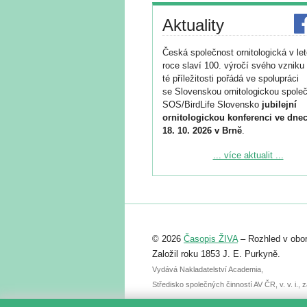
Aktuality
Česká společnost ornitologická v le
roce slaví 100. výročí svého vzniku 
té příležitosti pořádá ve spolupráci
se Slovenskou ornitologickou společ
SOS/BirdLife Slovensko
jubilejní
ornitologickou konferenci ve dnec
18. 10. 2026 v Brně
.
Podrobnější informace ke konferenc
... více aktualit ...
naleznete zde:
https://www.birdlife.cz/konference-2
Registrovat se můžete do 6. září.
Upozorňujeme, že termín pro odeslá
© 2026
Časopis ŽIVA
– Rozhled v obor
abstraktu přihlášené přednášky neb
posteru je už 30. června.
Založil roku 1853 J. E. Purkyně.
Vydává Nakladatelství Academia,
Středisko společných činností AV ČR, v. v. i.