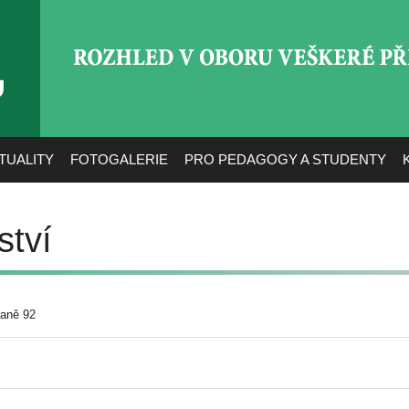
ROZHLED V OBORU VEŠ
TUALITY
FOTOGALERIE
PRO PEDAGOGY A STUDENTY
ství
raně 92