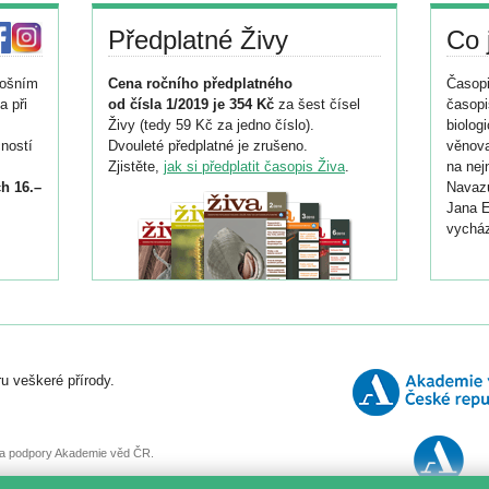
Předplatné Živy
Co 
tošním
Cena ročního předplatného
Časopi
a při
od čísla 1/2019 je 354 Kč
za šest čísel
časopi
Živy (tedy 59 Kč za jedno číslo).
biolog
ností
Dvouleté předplatné je zrušeno.
věnova
Zjistěte,
jak si předplatit časopis Živa
.
na nej
h 16.–
Navazu
Jana E
vycház
i
026/
ní
u veškeré přírody.
o
, za podpory Akademie věd ČR.