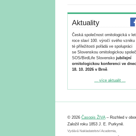
Aktuality
Česká společnost ornitologická v le
roce slaví 100. výročí svého vzniku 
té příležitosti pořádá ve spolupráci
se Slovenskou ornitologickou společ
SOS/BirdLife Slovensko
jubilejní
ornitologickou konferenci ve dnec
18. 10. 2026 v Brně
.
Podrobnější informace ke konferenc
... více aktualit ...
naleznete zde:
https://www.birdlife.cz/konference-2
Registrovat se můžete do 6. září.
Upozorňujeme, že termín pro odeslá
© 2026
Časopis ŽIVA
– Rozhled v obor
abstraktu přihlášené přednášky neb
posteru je už 30. června.
Založil roku 1853 J. E. Purkyně.
Vydává Nakladatelství Academia,