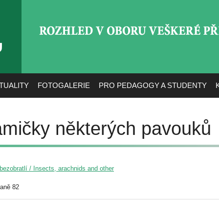
ROZHLED V OBORU VEŠ
TUALITY
FOTOGALERIE
PRO PEDAGOGY A STUDENTY
mičky některých pavouků
ezobratlí / Insects, arachnids and other
raně 82