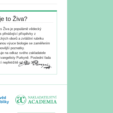
je to Živa?
s Živa je populárně vědecký
s přinášející příspěvky z
ických oborů a zvláštní rubriku
nou výuce biologie se zaměřením
novější poznatky.
je na odkaz svého zakladatele
vangelisty Purkyně. Poslední řada
í nepřetržitě od roku 1953.