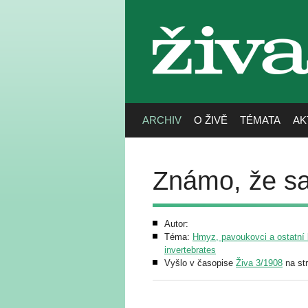
živa
ARCHIV
O ŽIVĚ
TÉMATA
AK
Známo, že sa
Autor:
Téma:
Hmyz, pavoukovci a ostatní b
invertebrates
Vyšlo v časopise
Živa 3/1908
na st