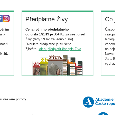
Předplatné Živy
Co 
tošním
Cena ročního předplatného
Časopi
a při
od čísla 1/2019 je 354 Kč
za šest čísel
časopi
Živy (tedy 59 Kč za jedno číslo).
biolog
ností
Dvouleté předplatné je zrušeno.
věnova
Zjistěte,
jak si předplatit časopis Živa
.
na nej
h 16.–
Navazu
Jana E
vycház
i
026/
ní
u veškeré přírody.
o