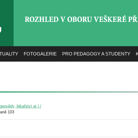
ROZHLED V OBORU VEŠ
TUALITY
FOTOGALERIE
PRO PEDAGOGY A STUDENTY
eovědy, lékařství aj.) /
raně 103