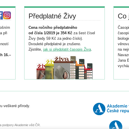
Předplatné Živy
Co 
tošním
Cena ročního předplatného
Časopi
a při
od čísla 1/2019 je 354 Kč
za šest čísel
časopi
Živy (tedy 59 Kč za jedno číslo).
biolog
ností
Dvouleté předplatné je zrušeno.
věnova
Zjistěte,
jak si předplatit časopis Živa
.
na nej
h 16.–
Navazu
Jana E
vycház
i
026/
ní
u veškeré přírody.
o
, za podpory Akademie věd ČR.