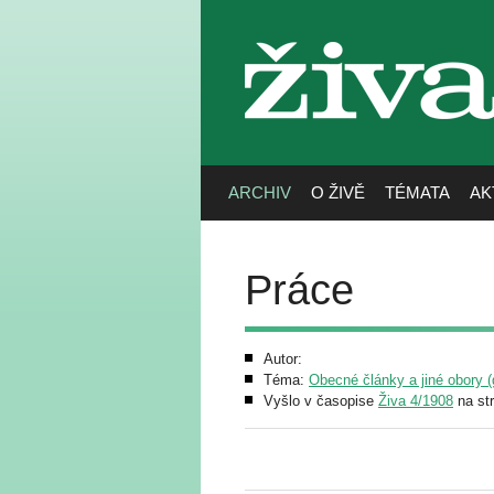
živa
ARCHIV
O ŽIVĚ
TÉMATA
AK
Práce
Autor:
Téma:
Obecné články a jiné obory (g
Vyšlo v časopise
Živa 4/1908
na st