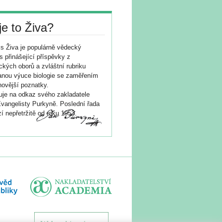
je to Živa?
s Živa je populárně vědecký
s přinášející příspěvky z
ických oborů a zvláštní rubriku
nou výuce biologie se zaměřením
novější poznatky.
je na odkaz svého zakladatele
vangelisty Purkyně. Poslední řada
í nepřetržitě od roku 1953.