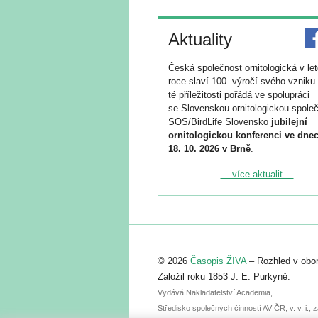
Aktuality
Česká společnost ornitologická v le
roce slaví 100. výročí svého vzniku 
té příležitosti pořádá ve spolupráci
se Slovenskou ornitologickou společ
SOS/BirdLife Slovensko
jubilejní
ornitologickou konferenci ve dnec
18. 10. 2026 v Brně
.
Podrobnější informace ke konferenc
... více aktualit ...
naleznete zde:
https://www.birdlife.cz/konference-2
Registrovat se můžete do 6. září.
Upozorňujeme, že termín pro odeslá
© 2026
Časopis ŽIVA
– Rozhled v obor
abstraktu přihlášené přednášky neb
posteru je už 30. června.
Založil roku 1853 J. E. Purkyně.
Vydává Nakladatelství Academia,
Středisko společných činností AV ČR, v. v. i.