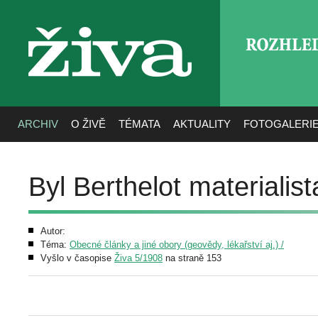
ROZHLE
živa
ARCHIV
O ŽIVĚ
TÉMATA
AKTUALITY
FOTOGALERI
Byl Berthelot materialis
Autor:
Téma:
Obecné články a jiné obory (geovědy, lékařství aj.) /
Vyšlo v časopise
Živa 5/1908
na straně 153