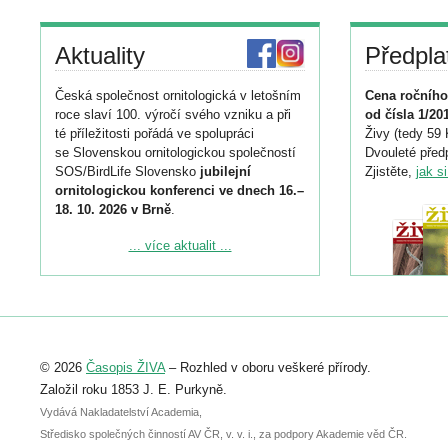
Aktuality
Předpla
Česká společnost ornitologická v letošním
Cena ročního
roce slaví 100. výročí svého vzniku a při
od čísla 1/20
té příležitosti pořádá ve spolupráci
Živy (tedy 59 
se Slovenskou ornitologickou společností
Dvouleté předp
SOS/BirdLife Slovensko
jubilejní
Zjistěte,
jak s
ornitologickou konferenci ve dnech 16.–
18. 10. 2026 v Brně
.
Podrobnější informace ke konferenci
... více aktualit ...
naleznete zde:
https://www.birdlife.cz/konference-2026/
Registrovat se můžete do 6. září.
Upozorňujeme, že termín pro odeslání
© 2026
Časopis ŽIVA
– Rozhled v oboru veškeré přírody.
abstraktu přihlášené přednášky nebo
posteru je už 30. června.
Založil roku 1853 J. E. Purkyně.
Vydává Nakladatelství Academia,
Středisko společných činností AV ČR, v. v. i., za podpory Akademie věd ČR.