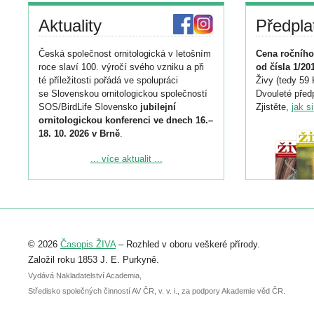
Aktuality
Předpla
Česká společnost ornitologická v letošním
Cena ročního
roce slaví 100. výročí svého vzniku a při
od čísla 1/20
té příležitosti pořádá ve spolupráci
Živy (tedy 59 
se Slovenskou ornitologickou společností
Dvouleté předp
SOS/BirdLife Slovensko
jubilejní
Zjistěte,
jak s
ornitologickou konferenci ve dnech 16.–
18. 10. 2026 v Brně
.
Podrobnější informace ke konferenci
... více aktualit ...
naleznete zde:
https://www.birdlife.cz/konference-2026/
Registrovat se můžete do 6. září.
Upozorňujeme, že termín pro odeslání
© 2026
Časopis ŽIVA
– Rozhled v oboru veškeré přírody.
abstraktu přihlášené přednášky nebo
posteru je už 30. června.
Založil roku 1853 J. E. Purkyně.
Vydává Nakladatelství Academia,
Středisko společných činností AV ČR, v. v. i., za podpory Akademie věd ČR.