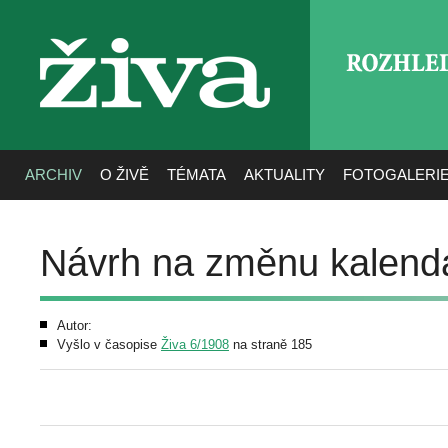
ROZHLE
živa
ARCHIV
O ŽIVĚ
TÉMATA
AKTUALITY
FOTOGALERI
Návrh na změnu kalend
Autor:
Vyšlo v časopise
Živa 6/1908
na straně 185