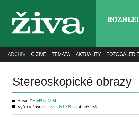
ROZHLE
živa
ARCHIV
O ŽIVĚ
TÉMATA
AKTUALITY
FOTOGALERI
Stereoskopické obrazy
Autor:
František Nušl
Vyšlo v časopise
Živa 8/1908
na straně 256