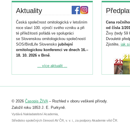
Aktuality
Předpla
Česká společnost ornitologická v letošním
Cena ročního
roce slaví 100. výročí svého vzniku a při
od čísla 1/20
té příležitosti pořádá ve spolupráci
Živy (tedy 59 
se Slovenskou ornitologickou společností
Dvouleté předp
SOS/BirdLife Slovensko
jubilejní
Zjistěte,
jak s
ornitologickou konferenci ve dnech 16.–
18. 10. 2026 v Brně
.
Podrobnější informace ke konferenci
... více aktualit ...
naleznete zde:
https://www.birdlife.cz/konference-2026/
Registrovat se můžete do 6. září.
Upozorňujeme, že termín pro odeslání
© 2026
Časopis ŽIVA
– Rozhled v oboru veškeré přírody.
abstraktu přihlášené přednášky nebo
posteru je už 30. června.
Založil roku 1853 J. E. Purkyně.
Vydává Nakladatelství Academia,
Středisko společných činností AV ČR, v. v. i., za podpory Akademie věd ČR.