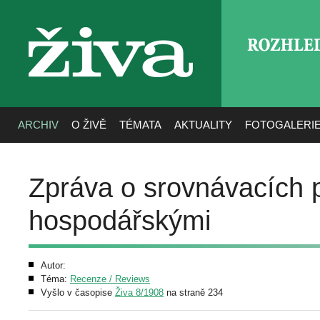
ROZHLE
živa
ARCHIV
O ŽIVĚ
TÉMATA
AKTUALITY
FOTOGALERI
Zpráva o srovnávacích 
hospodářskými
Autor:
Téma:
Recenze / Reviews
Vyšlo v časopise
Živa 8/1908
na straně 234