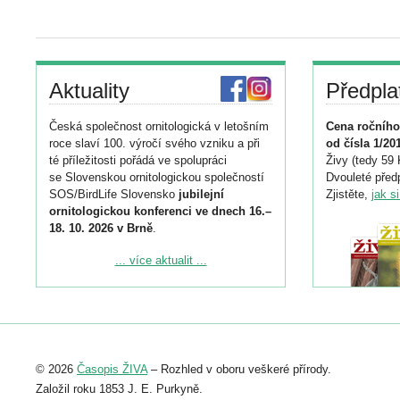
Aktuality
Předpla
Česká společnost ornitologická v letošním
Cena ročního
roce slaví 100. výročí svého vzniku a při
od čísla 1/20
té příležitosti pořádá ve spolupráci
Živy (tedy 59 
se Slovenskou ornitologickou společností
Dvouleté předp
SOS/BirdLife Slovensko
jubilejní
Zjistěte,
jak s
ornitologickou konferenci ve dnech 16.–
18. 10. 2026 v Brně
.
Podrobnější informace ke konferenci
... více aktualit ...
naleznete zde:
https://www.birdlife.cz/konference-2026/
Registrovat se můžete do 6. září.
Upozorňujeme, že termín pro odeslání
© 2026
Časopis ŽIVA
– Rozhled v oboru veškeré přírody.
abstraktu přihlášené přednášky nebo
posteru je už 30. června.
Založil roku 1853 J. E. Purkyně.