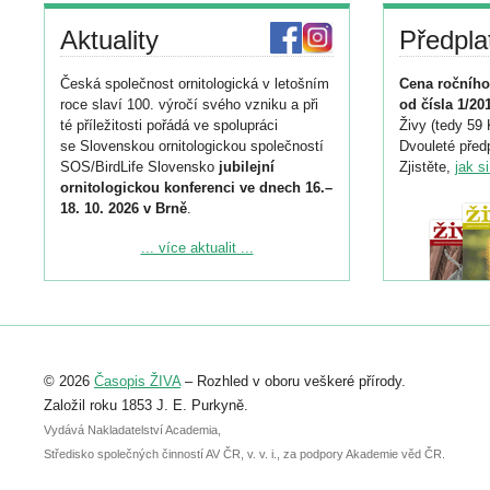
Aktuality
Předpla
Česká společnost ornitologická v letošním
Cena ročního
roce slaví 100. výročí svého vzniku a při
od čísla 1/20
té příležitosti pořádá ve spolupráci
Živy (tedy 59 
se Slovenskou ornitologickou společností
Dvouleté předp
SOS/BirdLife Slovensko
jubilejní
Zjistěte,
jak s
ornitologickou konferenci ve dnech 16.–
18. 10. 2026 v Brně
.
Podrobnější informace ke konferenci
... více aktualit ...
naleznete zde:
https://www.birdlife.cz/konference-2026/
Registrovat se můžete do 6. září.
Upozorňujeme, že termín pro odeslání
© 2026
Časopis ŽIVA
– Rozhled v oboru veškeré přírody.
abstraktu přihlášené přednášky nebo
posteru je už 30. června.
Založil roku 1853 J. E. Purkyně.
Vydává Nakladatelství Academia,
Středisko společných činností AV ČR, v. v. i., za podpory Akademie věd ČR.