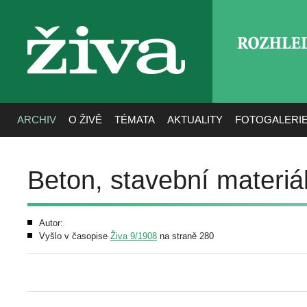
ROZHLE
živa
ARCHIV
O ŽIVĚ
TÉMATA
AKTUALITY
FOTOGALERI
Beton, stavební materiá
Autor:
Vyšlo v časopise
Živa 9/1908
na straně 280