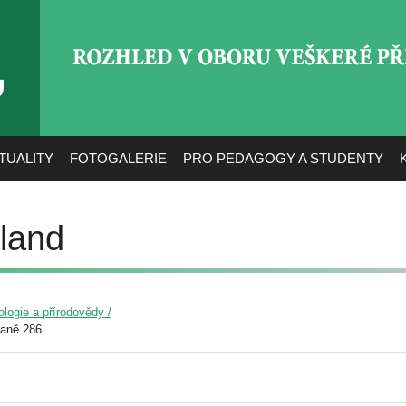
ROZHLED V OBORU VEŠ
TUALITY
FOTOGALERIE
PRO PEDAGOGY A STUDENTY
land
ologie a přírodovědy /
raně 286