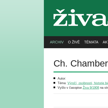
živa
ARCHIV
O ŽIVĚ
TÉMATA
AK
Ch. Chamber
Autor:
Téma:
Výročí, osobnosti, historie bi
Vyšlo v časopise
Živa 9/1908
na st