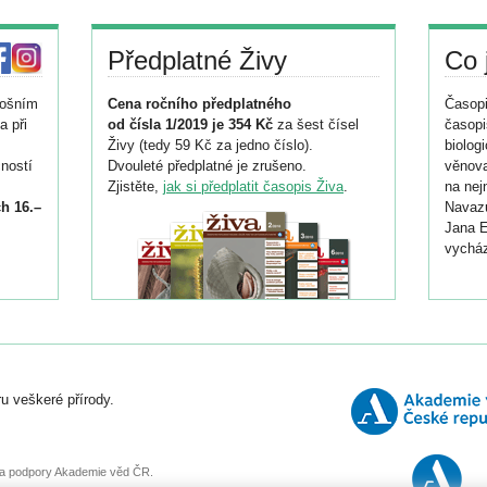
Předplatné Živy
Co 
tošním
Cena ročního předplatného
Časopi
a při
od čísla 1/2019 je 354 Kč
za šest čísel
časopi
Živy (tedy 59 Kč za jedno číslo).
biolog
ností
Dvouleté předplatné je zrušeno.
věnova
Zjistěte,
jak si předplatit časopis Živa
.
na nej
h 16.–
Navazu
Jana E
vycház
i
026/
ní
u veškeré přírody.
o
, za podpory Akademie věd ČR.