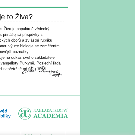
je to Živa?
s Živa je populárně vědecký
s přinášející příspěvky z
ických oborů a zvláštní rubriku
nou výuce biologie se zaměřením
novější poznatky.
je na odkaz svého zakladatele
vangelisty Purkyně. Poslední řada
í nepřetržitě od roku 1953.