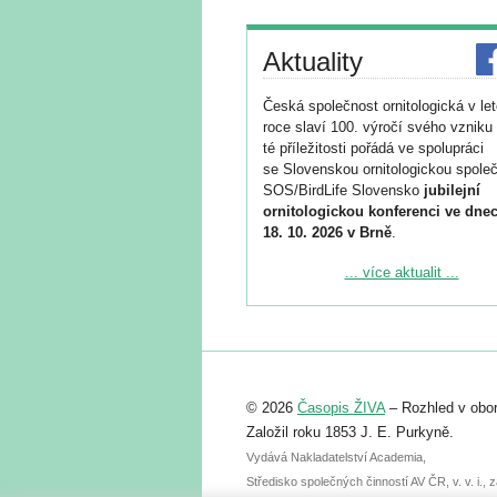
Aktuality
Česká společnost ornitologická v le
roce slaví 100. výročí svého vzniku 
té příležitosti pořádá ve spolupráci
se Slovenskou ornitologickou společ
SOS/BirdLife Slovensko
jubilejní
ornitologickou konferenci ve dnec
18. 10. 2026 v Brně
.
Podrobnější informace ke konferenc
... více aktualit ...
naleznete zde:
https://www.birdlife.cz/konference-2
Registrovat se můžete do 6. září.
Upozorňujeme, že termín pro odeslá
© 2026
Časopis ŽIVA
– Rozhled v obor
abstraktu přihlášené přednášky neb
posteru je už 30. června.
Založil roku 1853 J. E. Purkyně.
Vydává Nakladatelství Academia,
Středisko společných činností AV ČR, v. v. i.