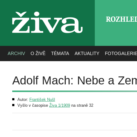
ROZHLE
živa
ARCHIV
O ŽIVĚ
TÉMATA
AKTUALITY
FOTOGALERI
Adolf Mach: Nebe a Ze
Autor:
František Nušl
Vyšlo v časopise
Živa 1/1909
na straně 32