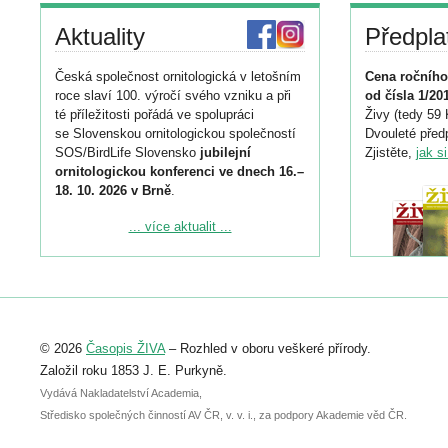
Aktuality
Předpla
Česká společnost ornitologická v letošním
Cena ročního
roce slaví 100. výročí svého vzniku a při
od čísla 1/20
té příležitosti pořádá ve spolupráci
Živy (tedy 59 
se Slovenskou ornitologickou společností
Dvouleté předp
SOS/BirdLife Slovensko
jubilejní
Zjistěte,
jak s
ornitologickou konferenci ve dnech 16.–
18. 10. 2026 v Brně
.
Podrobnější informace ke konferenci
... více aktualit ...
naleznete zde:
https://www.birdlife.cz/konference-2026/
Registrovat se můžete do 6. září.
Upozorňujeme, že termín pro odeslání
© 2026
Časopis ŽIVA
– Rozhled v oboru veškeré přírody.
abstraktu přihlášené přednášky nebo
posteru je už 30. června.
Založil roku 1853 J. E. Purkyně.
Vydává Nakladatelství Academia,
Středisko společných činností AV ČR, v. v. i., za podpory Akademie věd ČR.