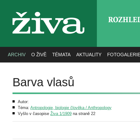
ROZHLE
živa
ARCHIV
O ŽIVĚ
TÉMATA
AKTUALITY
FOTOGALERI
Barva vlasů
Autor:
Téma:
Antropologie, biologie člověka / Anthropology
Vyšlo v časopise
Živa 1/1909
na straně 22