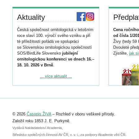
Aktuality
Předpla
Česká společnost ornitologická v letošním
Cena ročního
roce slaví 100. výročí svého vzniku a při
od čísla 1/20
té příležitosti pořádá ve spolupráci
Živy (tedy 59 
se Slovenskou ornitologickou společností
Dvouleté předp
SOS/BirdLife Slovensko
jubilejní
Zjistěte,
jak s
ornitologickou konferenci ve dnech 16.–
18. 10. 2026 v Brně
.
Podrobnější informace ke konferenci
... více aktualit ...
naleznete zde:
https://www.birdlife.cz/konference-2026/
Registrovat se můžete do 6. září.
Upozorňujeme, že termín pro odeslání
© 2026
Časopis ŽIVA
– Rozhled v oboru veškeré přírody.
abstraktu přihlášené přednášky nebo
posteru je už 30. června.
Založil roku 1853 J. E. Purkyně.
Vydává Nakladatelství Academia,
Středisko společných činností AV ČR, v. v. i., za podpory Akademie věd ČR.