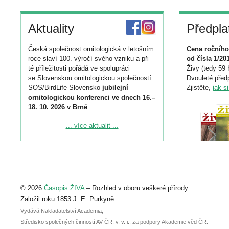
Aktuality
Předpla
Česká společnost ornitologická v letošním
Cena ročního
roce slaví 100. výročí svého vzniku a při
od čísla 1/20
té příležitosti pořádá ve spolupráci
Živy (tedy 59 
se Slovenskou ornitologickou společností
Dvouleté předp
SOS/BirdLife Slovensko
jubilejní
Zjistěte,
jak s
ornitologickou konferenci ve dnech 16.–
18. 10. 2026 v Brně
.
Podrobnější informace ke konferenci
... více aktualit ...
naleznete zde:
https://www.birdlife.cz/konference-2026/
Registrovat se můžete do 6. září.
Upozorňujeme, že termín pro odeslání
© 2026
Časopis ŽIVA
– Rozhled v oboru veškeré přírody.
abstraktu přihlášené přednášky nebo
posteru je už 30. června.
Založil roku 1853 J. E. Purkyně.
Vydává Nakladatelství Academia,
Středisko společných činností AV ČR, v. v. i., za podpory Akademie věd ČR.