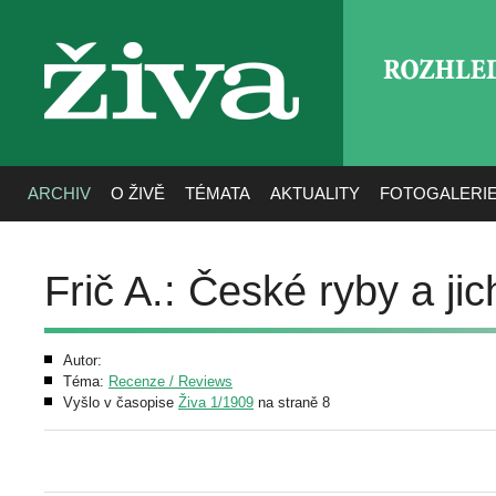
ROZHLE
živa
ARCHIV
O ŽIVĚ
TÉMATA
AKTUALITY
FOTOGALERI
Frič A.: České ryby a jic
Autor:
Téma:
Recenze / Reviews
Vyšlo v časopise
Živa 1/1909
na straně 8