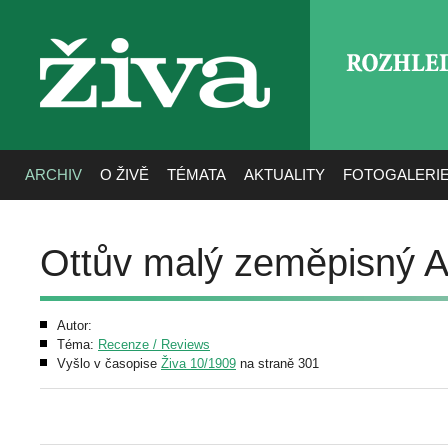
ROZHLE
živa
ARCHIV
O ŽIVĚ
TÉMATA
AKTUALITY
FOTOGALERI
Ottův malý zeměpisný A
Autor:
Téma:
Recenze / Reviews
Vyšlo v časopise
Živa 10/1909
na straně 301