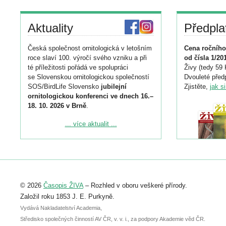
Aktuality
Předpla
Česká společnost ornitologická v letošním
Cena ročního
roce slaví 100. výročí svého vzniku a při
od čísla 1/20
té příležitosti pořádá ve spolupráci
Živy (tedy 59 
se Slovenskou ornitologickou společností
Dvouleté předp
SOS/BirdLife Slovensko
jubilejní
Zjistěte,
jak s
ornitologickou konferenci ve dnech 16.–
18. 10. 2026 v Brně
.
Podrobnější informace ke konferenci
... více aktualit ...
naleznete zde:
https://www.birdlife.cz/konference-2026/
Registrovat se můžete do 6. září.
Upozorňujeme, že termín pro odeslání
© 2026
Časopis ŽIVA
– Rozhled v oboru veškeré přírody.
abstraktu přihlášené přednášky nebo
posteru je už 30. června.
Založil roku 1853 J. E. Purkyně.
Vydává Nakladatelství Academia,
Středisko společných činností AV ČR, v. v. i., za podpory Akademie věd ČR.