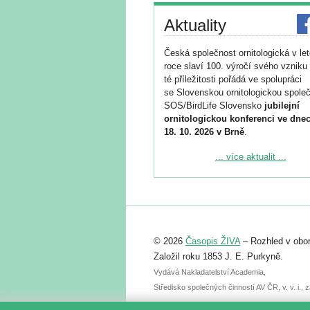
Aktuality
Česká společnost ornitologická v le
roce slaví 100. výročí svého vzniku 
té příležitosti pořádá ve spolupráci
se Slovenskou ornitologickou společ
SOS/BirdLife Slovensko
jubilejní
ornitologickou konferenci ve dnec
18. 10. 2026 v Brně
.
Podrobnější informace ke konferenc
... více aktualit ...
naleznete zde:
https://www.birdlife.cz/konference-2
Registrovat se můžete do 6. září.
Upozorňujeme, že termín pro odeslá
© 2026
Časopis ŽIVA
– Rozhled v obor
abstraktu přihlášené přednášky neb
posteru je už 30. června.
Založil roku 1853 J. E. Purkyně.
Vydává Nakladatelství Academia,
Středisko společných činností AV ČR, v. v. i.