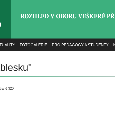
ROZHLED V OBORU VEŠ
TUALITY
FOTOGALERIE
PRO PEDAGOGY A STUDENTY
blesku"
traně 320