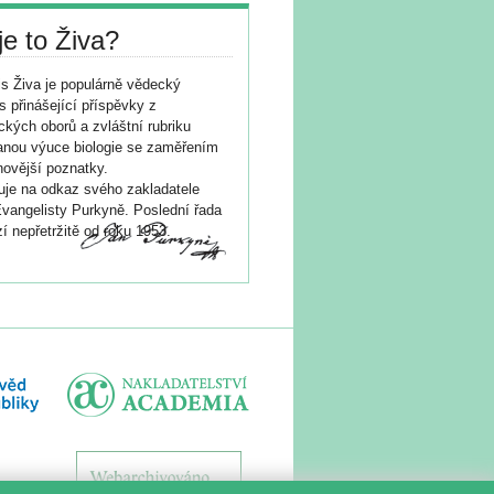
je to Živa?
s Živa je populárně vědecký
s přinášející příspěvky z
ických oborů a zvláštní rubriku
nou výuce biologie se zaměřením
novější poznatky.
je na odkaz svého zakladatele
vangelisty Purkyně. Poslední řada
í nepřetržitě od roku 1953.