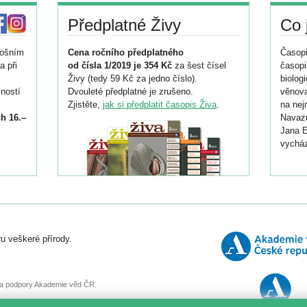
Předplatné Živy
Co 
tošním
Cena ročního předplatného
Časopi
a při
od čísla 1/2019 je 354 Kč
za šest čísel
časopi
Živy (tedy 59 Kč za jedno číslo).
biolog
ností
Dvouleté předplatné je zrušeno.
věnova
Zjistěte,
jak si předplatit časopis Živa
.
na nej
h 16.–
Navazu
Jana E
vycház
i
026/
ní
u veškeré přírody.
o
, za podpory Akademie věd ČR.