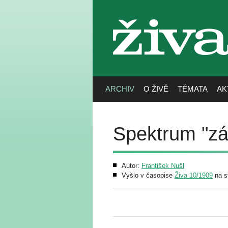
živa
ARCHIV
O ŽIVĚ
TÉMATA
AK
Spektrum "zá
Autor:
František Nušl
Vyšlo v časopise
Živa 10/1909
na s