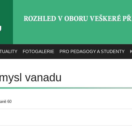
ROZHLED V OBORU VEŠ
TUALITY
FOTOGALERIE
PRO PEDAGOGY A STUDENTY
ůmysl vanadu
raně 60