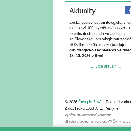
Aktuality
Česká společnost ornitologická v le
roce slaví 100. výročí svého vzniku 
té příležitosti pořádá ve spolupráci
se Slovenskou ornitologickou společ
SOS/BirdLife Slovensko
jubilejní
ornitologickou konferenci ve dnec
18. 10. 2026 v Brně
.
Podrobnější informace ke konferenc
... více aktualit ...
naleznete zde:
https://www.birdlife.cz/konference-2
Registrovat se můžete do 6. září.
Upozorňujeme, že termín pro odeslá
© 2026
Časopis ŽIVA
– Rozhled v obor
abstraktu přihlášené přednášky neb
posteru je už 30. června.
Založil roku 1853 J. E. Purkyně.
Vydává Nakladatelství Academia,
Středisko společných činností AV ČR, v. v. i.