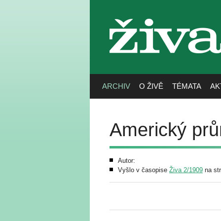
živa
ARCHIV
O ŽIVĚ
TÉMATA
AK
Americký pr
Autor:
Vyšlo v časopise
Živa 2/1909
na st