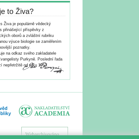
je to Živa?
s Živa je populárně vědecký
s přinášející příspěvky z
ických oborů a zvláštní rubriku
nou výuce biologie se zaměřením
novější poznatky.
je na odkaz svého zakladatele
vangelisty Purkyně. Poslední řada
í nepřetržitě od roku 1953.