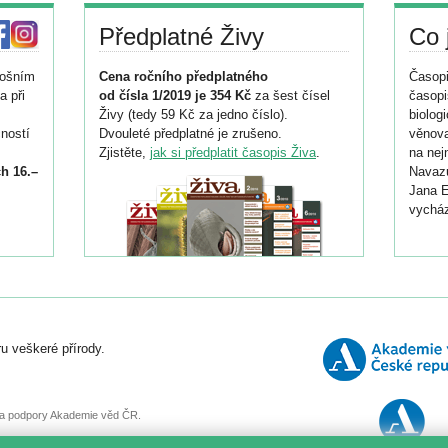
Předplatné Živy
Co 
tošním
Cena ročního předplatného
Časopi
a při
od čísla 1/2019 je 354 Kč
za šest čísel
časopi
Živy (tedy 59 Kč za jedno číslo).
biolog
ností
Dvouleté předplatné je zrušeno.
věnova
Zjistěte,
jak si předplatit časopis Živa
.
na nej
h 16.–
Navazu
Jana E
vycház
i
026/
ní
u veškeré přírody.
o
, za podpory Akademie věd ČR.