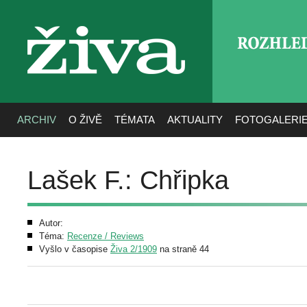
ROZHLE
živa
ARCHIV
O ŽIVĚ
TÉMATA
AKTUALITY
FOTOGALERI
Lašek F.: Chřipka
Autor:
Téma:
Recenze / Reviews
Vyšlo v časopise
Živa 2/1909
na straně 44