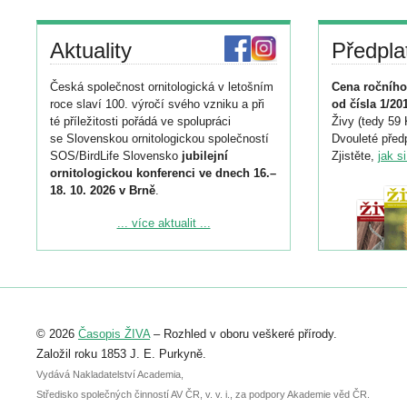
Aktuality
Předpla
Česká společnost ornitologická v letošním
Cena ročního
roce slaví 100. výročí svého vzniku a při
od čísla 1/20
té příležitosti pořádá ve spolupráci
Živy (tedy 59 
se Slovenskou ornitologickou společností
Dvouleté předp
SOS/BirdLife Slovensko
jubilejní
Zjistěte,
jak s
ornitologickou konferenci ve dnech 16.–
18. 10. 2026 v Brně
.
Podrobnější informace ke konferenci
... více aktualit ...
naleznete zde:
https://www.birdlife.cz/konference-2026/
Registrovat se můžete do 6. září.
Upozorňujeme, že termín pro odeslání
© 2026
Časopis ŽIVA
– Rozhled v oboru veškeré přírody.
abstraktu přihlášené přednášky nebo
posteru je už 30. června.
Založil roku 1853 J. E. Purkyně.
Vydává Nakladatelství Academia,
Středisko společných činností AV ČR, v. v. i., za podpory Akademie věd ČR.