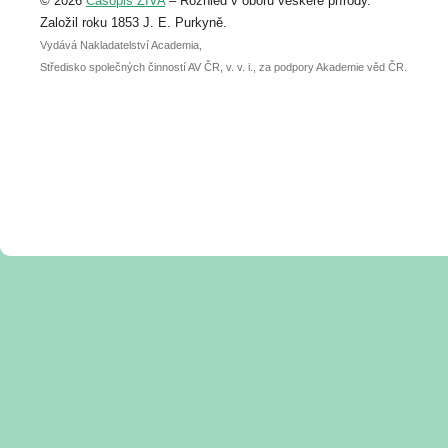
© 2026
Časopis ŽIVA
– Rozhled v oboru veškeré přírody.
abstraktu přihlášené přednášky nebo
posteru je už 30. června.
Založil roku 1853 J. E. Purkyně.
Vydává Nakladatelství Academia,
Středisko společných činností AV ČR, v. v. i., za podpory Akademie věd ČR.