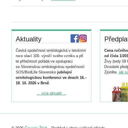
Aktuality
Předpla
Česká společnost ornitologická v letošním
Cena ročního
roce slaví 100. výročí svého vzniku a při
od čísla 1/20
té příležitosti pořádá ve spolupráci
Živy (tedy 59 
se Slovenskou ornitologickou společností
Dvouleté předp
SOS/BirdLife Slovensko
jubilejní
Zjistěte,
jak s
ornitologickou konferenci ve dnech 16.–
18. 10. 2026 v Brně
.
Podrobnější informace ke konferenci
... více aktualit ...
naleznete zde:
https://www.birdlife.cz/konference-2026/
Registrovat se můžete do 6. září.
Upozorňujeme, že termín pro odeslání