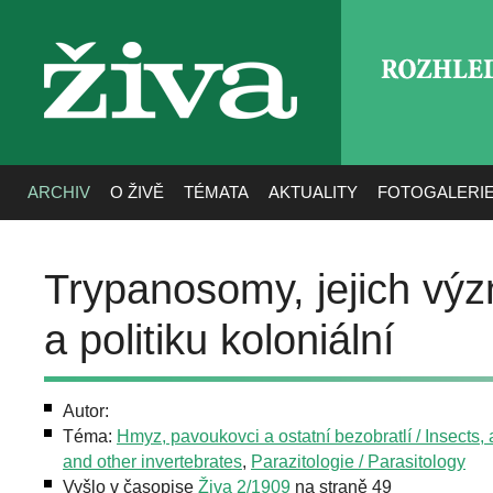
ROZHLE
živa
ARCHIV
O ŽIVĚ
TÉMATA
AKTUALITY
FOTOGALERI
Trypanosomy, jejich význ
a politiku koloniální
Autor:
Téma:
Hmyz, pavoukovci a ostatní bezobratlí / Insects,
and other invertebrates
,
Parazitologie / Parasitology
Vyšlo v časopise
Živa 2/1909
na straně 49