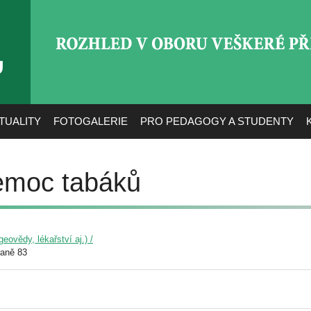
ROZHLED V OBORU VEŠ
TUALITY
FOTOGALERIE
PRO PEDAGOGY A STUDENTY
emoc tabáků
eovědy, lékařství aj.) /
raně 83