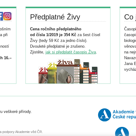
Předplatné Živy
Co 
tošním
Cena ročního předplatného
Časopi
a při
od čísla 1/2019 je 354 Kč
za šest čísel
časopi
Živy (tedy 59 Kč za jedno číslo).
biolog
ností
Dvouleté předplatné je zrušeno.
věnova
Zjistěte,
jak si předplatit časopis Živa
.
na nej
h 16.–
Navazu
Jana E
vycház
i
026/
ní
u veškeré přírody.
o
, za podpory Akademie věd ČR.