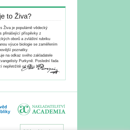
je to Živa?
s Živa je populárně vědecký
s přinášející příspěvky z
ických oborů a zvláštní rubriku
nou výuce biologie se zaměřením
novější poznatky.
je na odkaz svého zakladatele
vangelisty Purkyně. Poslední řada
í nepřetržitě od roku 1953.