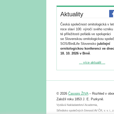
Aktuality
Česká společnost ornitologická v le
roce slaví 100. výročí svého vzniku 
té příležitosti pořádá ve spolupráci
se Slovenskou ornitologickou společ
SOS/BirdLife Slovensko
jubilejní
ornitologickou konferenci ve dnec
18. 10. 2026 v Brně
.
Podrobnější informace ke konferenc
... více aktualit ...
naleznete zde:
https://www.birdlife.cz/konference-2
Registrovat se můžete do 6. září.
Upozorňujeme, že termín pro odeslá
© 2026
Časopis ŽIVA
– Rozhled v obor
abstraktu přihlášené přednášky neb
posteru je už 30. června.
Založil roku 1853 J. E. Purkyně.
Vydává Nakladatelství Academia,
Středisko společných činností AV ČR, v. v. i.