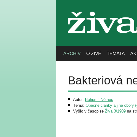
živa
ARCHIV
O ŽIVĚ
TÉMATA
AK
Bakteriová n
Autor:
Bohumil Němec
Téma:
Obecné články a jiné obory (g
Vyšlo v časopise
Živa 3/1909
na st