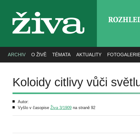
ROZHLE
živa
ARCHIV
O ŽIVĚ
TÉMATA
AKTUALITY
FOTOGALERI
Koloidy citlivy vůči světl
Autor:
Vyšlo v časopise
Živa 3/1909
na straně 92