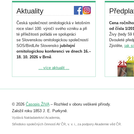
Aktuality
Předpla
Česká společnost ornitologická v letošním
Cena ročního
roce slaví 100. výročí svého vzniku a při
od čísla 1/20
té příležitosti pořádá ve spolupráci
Živy (tedy 59 
se Slovenskou ornitologickou společností
Dvouleté předp
SOS/BirdLife Slovensko
jubilejní
Zjistěte,
jak s
ornitologickou konferenci ve dnech 16.–
18. 10. 2026 v Brně
.
Podrobnější informace ke konferenci
... více aktualit ...
naleznete zde:
https://www.birdlife.cz/konference-2026/
Registrovat se můžete do 6. září.
Upozorňujeme, že termín pro odeslání
© 2026
Časopis ŽIVA
– Rozhled v oboru veškeré přírody.
abstraktu přihlášené přednášky nebo
posteru je už 30. června.
Založil roku 1853 J. E. Purkyně.
Vydává Nakladatelství Academia,
Středisko společných činností AV ČR, v. v. i., za podpory Akademie věd ČR.