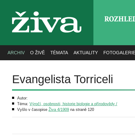
ROZHLE
živa
ARCHIV
O ŽIVĚ
TÉMATA
AKTUALITY
FOTOGALERI
Evangelista Torriceli
Autor:
Téma:
Výročí, osobnosti, historie biologie a přírodovědy /
Vyšlo v časopise
Živa 4/1909
na straně 120