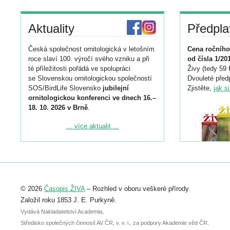
Aktuality
Předpla
Česká společnost ornitologická v letošním
Cena ročního
roce slaví 100. výročí svého vzniku a při
od čísla 1/20
té příležitosti pořádá ve spolupráci
Živy (tedy 59 
se Slovenskou ornitologickou společností
Dvouleté předp
SOS/BirdLife Slovensko
jubilejní
Zjistěte,
jak s
ornitologickou konferenci ve dnech 16.–
18. 10. 2026 v Brně
.
Podrobnější informace ke konferenci
... více aktualit ...
naleznete zde:
https://www.birdlife.cz/konference-2026/
Registrovat se můžete do 6. září.
Upozorňujeme, že termín pro odeslání
© 2026
Časopis ŽIVA
– Rozhled v oboru veškeré přírody.
abstraktu přihlášené přednášky nebo
posteru je už 30. června.
Založil roku 1853 J. E. Purkyně.
Vydává Nakladatelství Academia,
Středisko společných činností AV ČR, v. v. i., za podpory Akademie věd ČR.