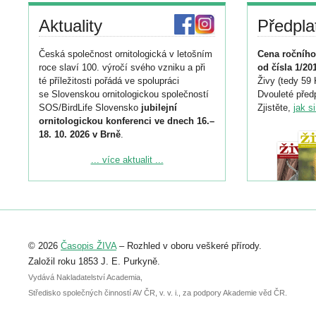
Aktuality
Předpla
Česká společnost ornitologická v letošním
Cena ročního
roce slaví 100. výročí svého vzniku a při
od čísla 1/20
té příležitosti pořádá ve spolupráci
Živy (tedy 59 
se Slovenskou ornitologickou společností
Dvouleté předp
SOS/BirdLife Slovensko
jubilejní
Zjistěte,
jak s
ornitologickou konferenci ve dnech 16.–
18. 10. 2026 v Brně
.
Podrobnější informace ke konferenci
... více aktualit ...
naleznete zde:
https://www.birdlife.cz/konference-2026/
Registrovat se můžete do 6. září.
Upozorňujeme, že termín pro odeslání
© 2026
Časopis ŽIVA
– Rozhled v oboru veškeré přírody.
abstraktu přihlášené přednášky nebo
posteru je už 30. června.
Založil roku 1853 J. E. Purkyně.
Vydává Nakladatelství Academia,
Středisko společných činností AV ČR, v. v. i., za podpory Akademie věd ČR.