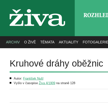
ROZHLE
živa
ARCHIV
O ŽIVĚ
TÉMATA
AKTUALITY
FOTOGALERI
Kruhové dráhy oběžnic
Autor:
František Nušl
Vyšlo v časopise
Živa 4/1909
na straně 128