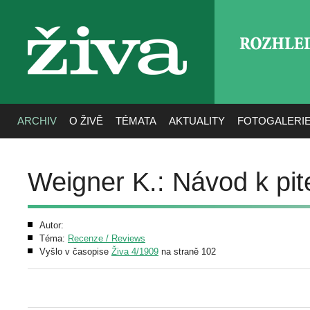
ROZHLE
živa
ARCHIV
O ŽIVĚ
TÉMATA
AKTUALITY
FOTOGALERI
Weigner K.: Návod k pi
Autor:
Téma:
Recenze / Reviews
Vyšlo v časopise
Živa 4/1909
na straně 102