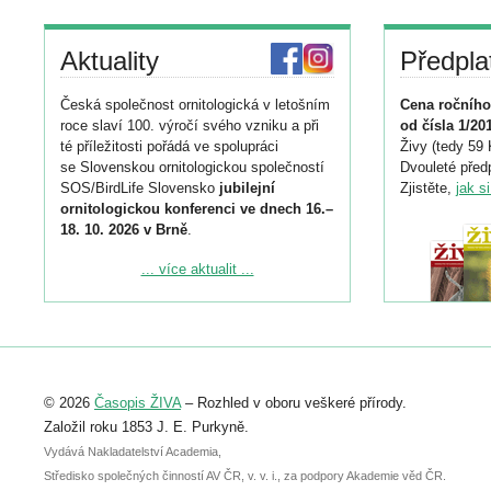
Aktuality
Předpla
Česká společnost ornitologická v letošním
Cena ročního
roce slaví 100. výročí svého vzniku a při
od čísla 1/20
té příležitosti pořádá ve spolupráci
Živy (tedy 59 
se Slovenskou ornitologickou společností
Dvouleté předp
SOS/BirdLife Slovensko
jubilejní
Zjistěte,
jak s
ornitologickou konferenci ve dnech 16.–
18. 10. 2026 v Brně
.
Podrobnější informace ke konferenci
... více aktualit ...
naleznete zde:
https://www.birdlife.cz/konference-2026/
Registrovat se můžete do 6. září.
Upozorňujeme, že termín pro odeslání
© 2026
Časopis ŽIVA
– Rozhled v oboru veškeré přírody.
abstraktu přihlášené přednášky nebo
posteru je už 30. června.
Založil roku 1853 J. E. Purkyně.
Vydává Nakladatelství Academia,
Středisko společných činností AV ČR, v. v. i., za podpory Akademie věd ČR.