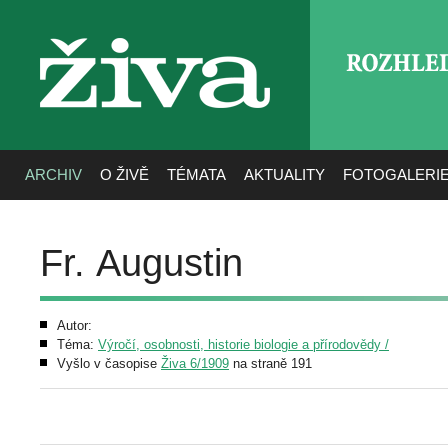
ROZHLE
živa
ARCHIV
O ŽIVĚ
TÉMATA
AKTUALITY
FOTOGALERI
Fr. Augustin
Autor:
Téma:
Výročí, osobnosti, historie biologie a přírodovědy /
Vyšlo v časopise
Živa 6/1909
na straně 191