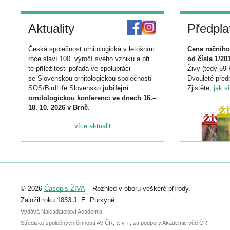
Aktuality
Předpla
Česká společnost ornitologická v letošním
Cena ročního
roce slaví 100. výročí svého vzniku a při
od čísla 1/20
té příležitosti pořádá ve spolupráci
Živy (tedy 59 
se Slovenskou ornitologickou společností
Dvouleté předp
SOS/BirdLife Slovensko
jubilejní
Zjistěte,
jak s
ornitologickou konferenci ve dnech 16.–
18. 10. 2026 v Brně
.
Podrobnější informace ke konferenci
... více aktualit ...
naleznete zde:
https://www.birdlife.cz/konference-2026/
Registrovat se můžete do 6. září.
Upozorňujeme, že termín pro odeslání
© 2026
Časopis ŽIVA
– Rozhled v oboru veškeré přírody.
abstraktu přihlášené přednášky nebo
posteru je už 30. června.
Založil roku 1853 J. E. Purkyně.
Vydává Nakladatelství Academia,
Středisko společných činností AV ČR, v. v. i., za podpory Akademie věd ČR.