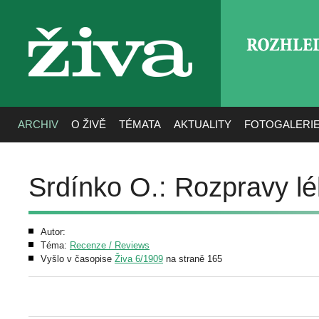
ROZHLE
živa
ARCHIV
O ŽIVĚ
TÉMATA
AKTUALITY
FOTOGALERI
Srdínko O.: Rozpravy l
Autor:
Téma:
Recenze / Reviews
Vyšlo v časopise
Živa 6/1909
na straně 165