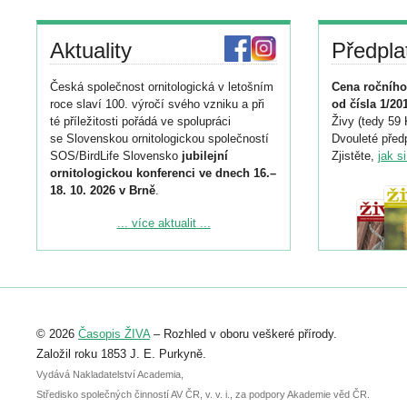
Aktuality
Předpla
Česká společnost ornitologická v letošním
Cena ročního
roce slaví 100. výročí svého vzniku a při
od čísla 1/20
té příležitosti pořádá ve spolupráci
Živy (tedy 59 
se Slovenskou ornitologickou společností
Dvouleté předp
SOS/BirdLife Slovensko
jubilejní
Zjistěte,
jak s
ornitologickou konferenci ve dnech 16.–
18. 10. 2026 v Brně
.
Podrobnější informace ke konferenci
... více aktualit ...
naleznete zde:
https://www.birdlife.cz/konference-2026/
Registrovat se můžete do 6. září.
Upozorňujeme, že termín pro odeslání
© 2026
Časopis ŽIVA
– Rozhled v oboru veškeré přírody.
abstraktu přihlášené přednášky nebo
posteru je už 30. června.
Založil roku 1853 J. E. Purkyně.
Vydává Nakladatelství Academia,
Středisko společných činností AV ČR, v. v. i., za podpory Akademie věd ČR.