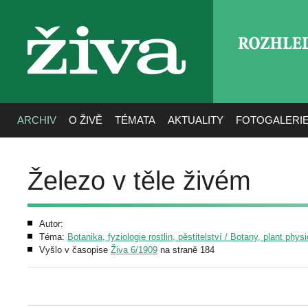
ROZHLE
živa
ARCHIV
O ŽIVĚ
TÉMATA
AKTUALITY
FOTOGALERI
Železo v těle živém
Autor:
Téma:
Botanika, fyziologie rostlin, pěstitelství / Botany, plant phys
Vyšlo v časopise
Živa 6/1909
na straně 184