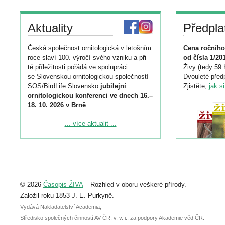
Aktuality
Předpla
Česká společnost ornitologická v letošním
Cena ročního
roce slaví 100. výročí svého vzniku a při
od čísla 1/20
té příležitosti pořádá ve spolupráci
Živy (tedy 59 
se Slovenskou ornitologickou společností
Dvouleté předp
SOS/BirdLife Slovensko
jubilejní
Zjistěte,
jak s
ornitologickou konferenci ve dnech 16.–
18. 10. 2026 v Brně
.
Podrobnější informace ke konferenci
... více aktualit ...
naleznete zde:
https://www.birdlife.cz/konference-2026/
Registrovat se můžete do 6. září.
Upozorňujeme, že termín pro odeslání
© 2026
Časopis ŽIVA
– Rozhled v oboru veškeré přírody.
abstraktu přihlášené přednášky nebo
posteru je už 30. června.
Založil roku 1853 J. E. Purkyně.
Vydává Nakladatelství Academia,
Středisko společných činností AV ČR, v. v. i., za podpory Akademie věd ČR.