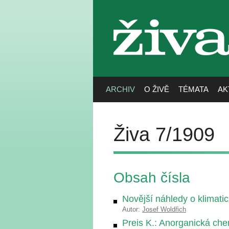
živa
ARCHIV
O ŽIVĚ
TÉMATA
AK
Živa 7/1909
Obsah čísla
Novější náhledy o klimati
Autor:
Josef Woldřich
Preis K.: Anorganická ch