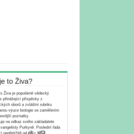
je to Živa?
s Živa je populárně vědecký
s přinášející příspěvky z
ických oborů a zvláštní rubriku
nou výuce biologie se zaměřením
novější poznatky.
je na odkaz svého zakladatele
vangelisty Purkyně. Poslední řada
í nepřetržitě od roku 1953.