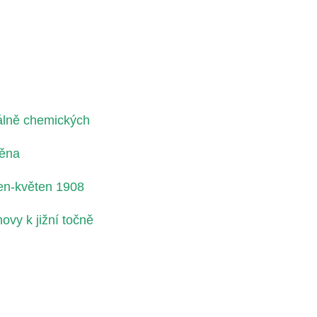
álně chemických
něna
en-květen 1908
vy k jižní točně