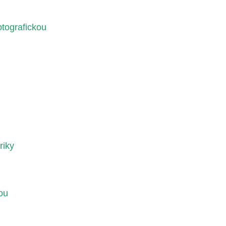
otografickou
riky
ou