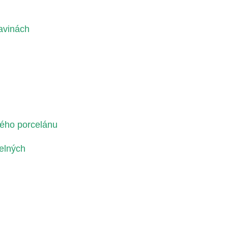
kavinách
ého porcelánu
elných