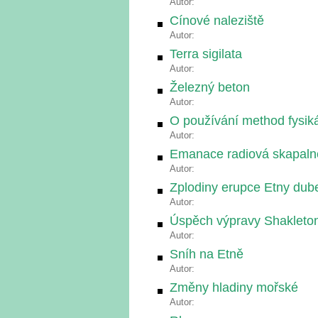
Autor:
Cínové naleziště
Autor:
Terra sigilata
Autor:
Železný beton
Autor:
O používání method fysik
Autor:
Emanace radiová skapal
Autor:
Zplodiny erupce Etny dub
Autor:
Úspěch výpravy Shakletono
Autor:
Sníh na Etně
Autor:
Změny hladiny mořské
Autor: