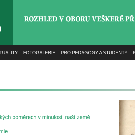
ROZHLED V OBORU VEŠ
TUALITY
FOTOGALERIE
PRO PEDAGOGY A STUDENTY
ckých poměrech v minulosti naší země
emie