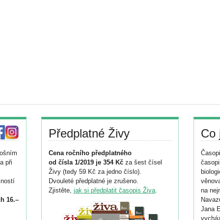
Předplatné Živy
Co 
tošním
Cena ročního předplatného
Časopi
a při
od čísla 1/2019 je 354 Kč
za šest čísel
časopi
Živy (tedy 59 Kč za jedno číslo).
biolog
ností
Dvouleté předplatné je zrušeno.
věnova
Zjistěte,
jak si předplatit časopis Živa
.
na nej
h 16.–
Navazu
Jana E
vycház