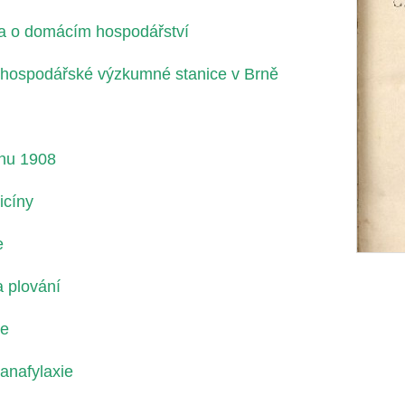
a o domácím hospodářství
 hospodářské výzkumné stanice v Brně
tnu 1908
icíny
e
 plování
ie
 anafylaxie