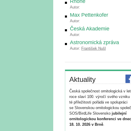
Rhone
Autor:
Max Pettenkofer
Autor:
Česká Akademie
Autor:
Astronomická zpráva
Autor:
František Nušl
Aktuality
Česká společnost ornitologická v le
roce slaví 100. výročí svého vzniku 
té příležitosti pořádá ve spolupráci
se Slovenskou ornitologickou společ
SOS/BirdLife Slovensko
jubilejní
ornitologickou konferenci ve dnec
18. 10. 2026 v Brně
.