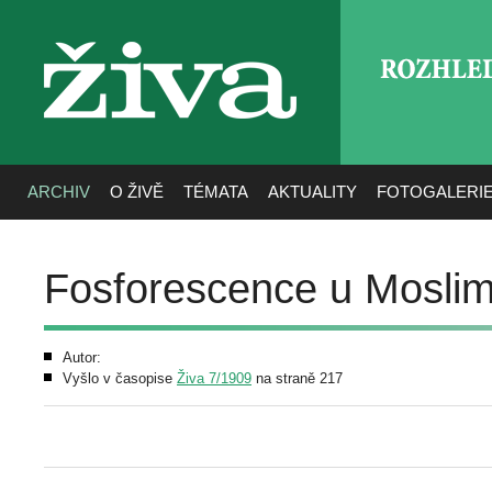
ROZHLE
živa
ARCHIV
O ŽIVĚ
TÉMATA
AKTUALITY
FOTOGALERI
Fosforescence u Mosli
Autor:
Vyšlo v časopise
Živa 7/1909
na straně 217