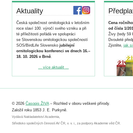
Aktuality
Předpla
Česká společnost ornitologická v letošním
Cena ročního
roce slaví 100. výročí svého vzniku a při
od čísla 1/20
té příležitosti pořádá ve spolupráci
Živy (tedy 59 
se Slovenskou ornitologickou společností
Dvouleté předp
SOS/BirdLife Slovensko
jubilejní
Zjistěte,
jak s
ornitologickou konferenci ve dnech 16.–
18. 10. 2026 v Brně
.
Podrobnější informace ke konferenci
... více aktualit ...
naleznete zde:
https://www.birdlife.cz/konference-2026/
Registrovat se můžete do 6. září.
Upozorňujeme, že termín pro odeslání
© 2026
Časopis ŽIVA
– Rozhled v oboru veškeré přírody.
abstraktu přihlášené přednášky nebo
posteru je už 30. června.
Založil roku 1853 J. E. Purkyně.
Vydává Nakladatelství Academia,
Středisko společných činností AV ČR, v. v. i., za podpory Akademie věd ČR.