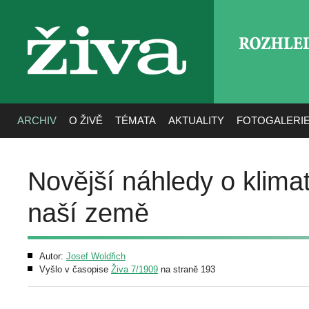
ROZHLE
živa
ARCHIV
O ŽIVĚ
TÉMATA
AKTUALITY
FOTOGALERI
Novější náhledy o klima
naší země
Autor:
Josef Woldřich
Vyšlo v časopise
Živa 7/1909
na straně 193