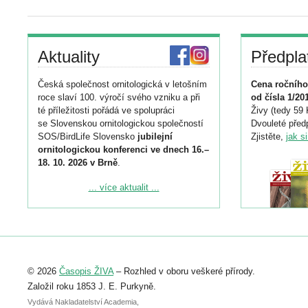
Aktuality
Předpla
Česká společnost ornitologická v letošním
Cena ročního
roce slaví 100. výročí svého vzniku a při
od čísla 1/20
té příležitosti pořádá ve spolupráci
Živy (tedy 59 
se Slovenskou ornitologickou společností
Dvouleté předp
SOS/BirdLife Slovensko
jubilejní
Zjistěte,
jak s
ornitologickou konferenci ve dnech 16.–
18. 10. 2026 v Brně
.
Podrobnější informace ke konferenci
... více aktualit ...
naleznete zde:
https://www.birdlife.cz/konference-2026/
Registrovat se můžete do 6. září.
Upozorňujeme, že termín pro odeslání
© 2026
Časopis ŽIVA
– Rozhled v oboru veškeré přírody.
abstraktu přihlášené přednášky nebo
posteru je už 30. června.
Založil roku 1853 J. E. Purkyně.
Vydává Nakladatelství Academia,