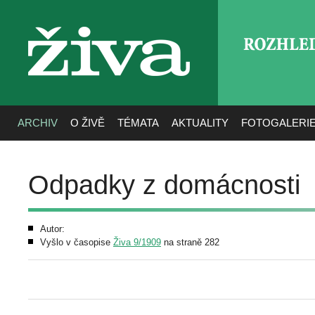
ROZHLE
živa
ARCHIV
O ŽIVĚ
TÉMATA
AKTUALITY
FOTOGALERI
Odpadky z domácnosti
Autor:
Vyšlo v časopise
Živa 9/1909
na straně 282