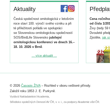
Aktuality
Předpla
Česká společnost ornitologická v letošním
Cena ročního
roce slaví 100. výročí svého vzniku a při
od čísla 1/20
té příležitosti pořádá ve spolupráci
Živy (tedy 59 
se Slovenskou ornitologickou společností
Dvouleté předp
SOS/BirdLife Slovensko
jubilejní
Zjistěte,
jak s
ornitologickou konferenci ve dnech 16.–
18. 10. 2026 v Brně
.
Podrobnější informace ke konferenci
... více aktualit ...
naleznete zde:
https://www.birdlife.cz/konference-2026/
Registrovat se můžete do 6. září.
Upozorňujeme, že termín pro odeslání
© 2026
Časopis ŽIVA
– Rozhled v oboru veškeré přírody.
abstraktu přihlášené přednášky nebo
posteru je už 30. června.
Založil roku 1853 J. E. Purkyně.
Vydává Nakladatelství Academia,
Středisko společných činností AV ČR, v. v. i., za podpory Akademie věd ČR.