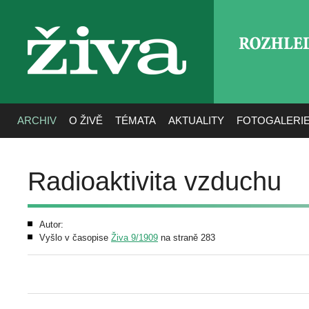
ROZHLE
živa
ARCHIV
O ŽIVĚ
TÉMATA
AKTUALITY
FOTOGALERI
Radioaktivita vzduchu
Autor:
Vyšlo v časopise
Živa 9/1909
na straně 283