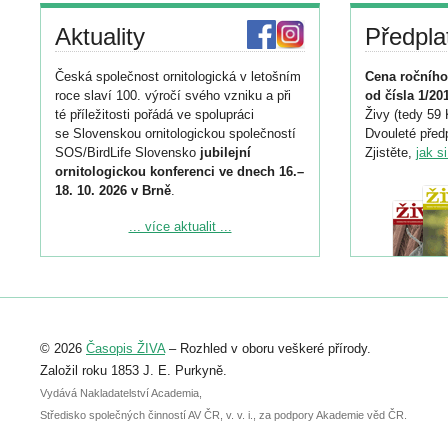
Aktuality
Předpla
Česká společnost ornitologická v letošním
Cena ročního
roce slaví 100. výročí svého vzniku a při
od čísla 1/20
té příležitosti pořádá ve spolupráci
Živy (tedy 59 
se Slovenskou ornitologickou společností
Dvouleté předp
SOS/BirdLife Slovensko
jubilejní
Zjistěte,
jak s
ornitologickou konferenci ve dnech 16.–
18. 10. 2026 v Brně
.
Podrobnější informace ke konferenci
... více aktualit ...
naleznete zde:
https://www.birdlife.cz/konference-2026/
Registrovat se můžete do 6. září.
Upozorňujeme, že termín pro odeslání
© 2026
Časopis ŽIVA
– Rozhled v oboru veškeré přírody.
abstraktu přihlášené přednášky nebo
posteru je už 30. června.
Založil roku 1853 J. E. Purkyně.
Vydává Nakladatelství Academia,
Středisko společných činností AV ČR, v. v. i., za podpory Akademie věd ČR.