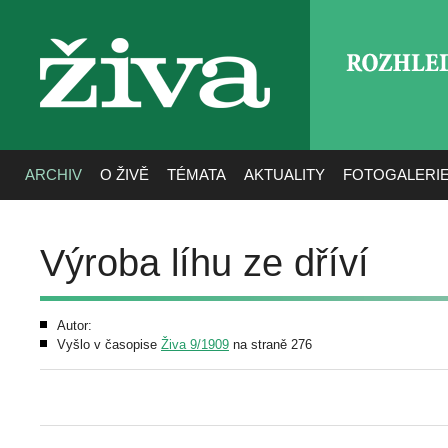
ROZHLE
živa
ARCHIV
O ŽIVĚ
TÉMATA
AKTUALITY
FOTOGALERI
Výroba líhu ze dříví
Autor:
Vyšlo v časopise
Živa 9/1909
na straně 276