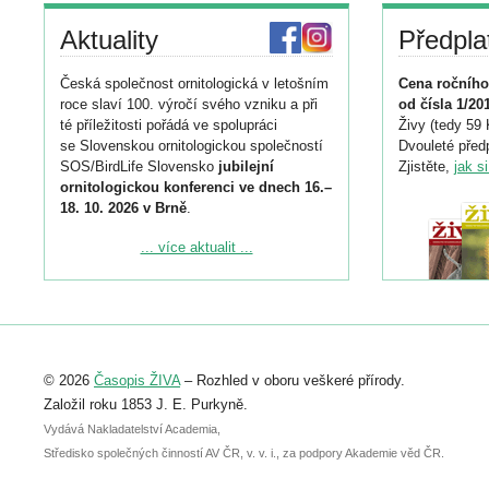
Aktuality
Předpla
Česká společnost ornitologická v letošním
Cena ročního
roce slaví 100. výročí svého vzniku a při
od čísla 1/20
té příležitosti pořádá ve spolupráci
Živy (tedy 59 
se Slovenskou ornitologickou společností
Dvouleté předp
SOS/BirdLife Slovensko
jubilejní
Zjistěte,
jak s
ornitologickou konferenci ve dnech 16.–
18. 10. 2026 v Brně
.
Podrobnější informace ke konferenci
... více aktualit ...
naleznete zde:
https://www.birdlife.cz/konference-2026/
Registrovat se můžete do 6. září.
Upozorňujeme, že termín pro odeslání
© 2026
Časopis ŽIVA
– Rozhled v oboru veškeré přírody.
abstraktu přihlášené přednášky nebo
posteru je už 30. června.
Založil roku 1853 J. E. Purkyně.
Vydává Nakladatelství Academia,
Středisko společných činností AV ČR, v. v. i., za podpory Akademie věd ČR.