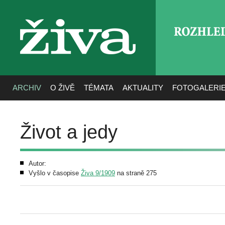
ROZHLE
živa
ARCHIV
O ŽIVĚ
TÉMATA
AKTUALITY
FOTOGALERI
Život a jedy
Autor:
Vyšlo v časopise
Živa 9/1909
na straně 275