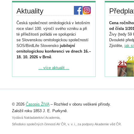
Aktuality
Předpla
Česká společnost ornitologická v letošním
Cena ročního
roce slaví 100. výročí svého vzniku a při
od čísla 1/20
té příležitosti pořádá ve spolupráci
Živy (tedy 59 
se Slovenskou ornitologickou společností
Dvouleté předp
SOS/BirdLife Slovensko
jubilejní
Zjistěte,
jak s
ornitologickou konferenci ve dnech 16.–
18. 10. 2026 v Brně
.
Podrobnější informace ke konferenci
... více aktualit ...
naleznete zde:
https://www.birdlife.cz/konference-2026/
Registrovat se můžete do 6. září.
Upozorňujeme, že termín pro odeslání
© 2026
Časopis ŽIVA
– Rozhled v oboru veškeré přírody.
abstraktu přihlášené přednášky nebo
posteru je už 30. června.
Založil roku 1853 J. E. Purkyně.
Vydává Nakladatelství Academia,
Středisko společných činností AV ČR, v. v. i., za podpory Akademie věd ČR.