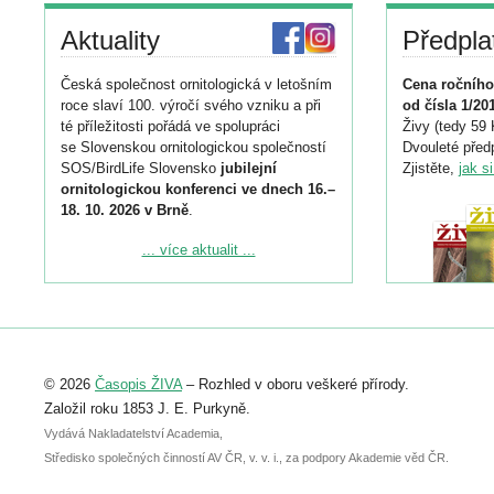
Aktuality
Předpla
Česká společnost ornitologická v letošním
Cena ročního
roce slaví 100. výročí svého vzniku a při
od čísla 1/20
té příležitosti pořádá ve spolupráci
Živy (tedy 59 
se Slovenskou ornitologickou společností
Dvouleté předp
SOS/BirdLife Slovensko
jubilejní
Zjistěte,
jak s
ornitologickou konferenci ve dnech 16.–
18. 10. 2026 v Brně
.
Podrobnější informace ke konferenci
... více aktualit ...
naleznete zde:
https://www.birdlife.cz/konference-2026/
Registrovat se můžete do 6. září.
Upozorňujeme, že termín pro odeslání
© 2026
Časopis ŽIVA
– Rozhled v oboru veškeré přírody.
abstraktu přihlášené přednášky nebo
posteru je už 30. června.
Založil roku 1853 J. E. Purkyně.
Vydává Nakladatelství Academia,
Středisko společných činností AV ČR, v. v. i., za podpory Akademie věd ČR.