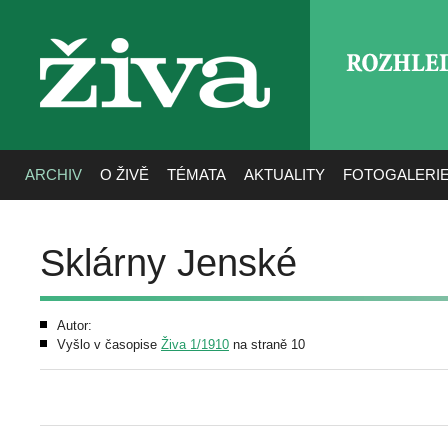
ROZHLE
živa
ARCHIV
O ŽIVĚ
TÉMATA
AKTUALITY
FOTOGALERI
Sklárny Jenské
Autor:
Vyšlo v časopise
Živa 1/1910
na straně 10