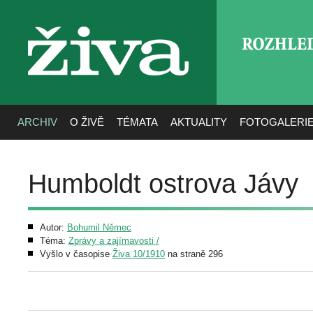
ROZHLE
živa
ARCHIV
O ŽIVĚ
TÉMATA
AKTUALITY
FOTOGALERI
Humboldt ostrova Jávy
Autor:
Bohumil Němec
Téma:
Zprávy a zajímavosti /
Vyšlo v časopise
Živa 10/1910
na straně 296