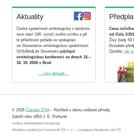
Aktuality
Předpla
Česká společnost ornitologická v letošním
Cena ročního
roce slaví 100. výročí svého vzniku a při
od čísla 1/20
té příležitosti pořádá ve spolupráci
Živy (tedy 59 
se Slovenskou ornitologickou společností
Dvouleté předp
SOS/BirdLife Slovensko
jubilejní
Zjistěte,
jak s
ornitologickou konferenci ve dnech 16.–
18. 10. 2026 v Brně
.
Podrobnější informace ke konferenci
... více aktualit ...
naleznete zde:
https://www.birdlife.cz/konference-2026/
Registrovat se můžete do 6. září.
Upozorňujeme, že termín pro odeslání
© 2026
Časopis ŽIVA
– Rozhled v oboru veškeré přírody.
abstraktu přihlášené přednášky nebo
posteru je už 30. června.
Založil roku 1853 J. E. Purkyně.
Vydává Nakladatelství Academia,
Středisko společných činností AV ČR, v. v. i., za podpory Akademie věd ČR.