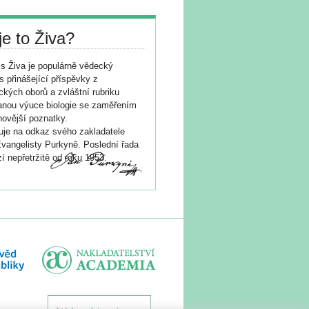
je to Živa?
s Živa je populárně vědecký
s přinášející příspěvky z
ických oborů a zvláštní rubriku
nou výuce biologie se zaměřením
novější poznatky.
je na odkaz svého zakladatele
vangelisty Purkyně. Poslední řada
í nepřetržitě od roku 1953.