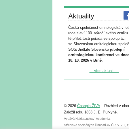
Aktuality
Česká společnost ornitologická v le
roce slaví 100. výročí svého vzniku 
té příležitosti pořádá ve spolupráci
se Slovenskou ornitologickou společ
SOS/BirdLife Slovensko
jubilejní
ornitologickou konferenci ve dnec
18. 10. 2026 v Brně
.
Podrobnější informace ke konferenc
... více aktualit ...
naleznete zde:
https://www.birdlife.cz/konference-2
Registrovat se můžete do 6. září.
Upozorňujeme, že termín pro odeslá
© 2026
Časopis ŽIVA
– Rozhled v obor
abstraktu přihlášené přednášky neb
posteru je už 30. června.
Založil roku 1853 J. E. Purkyně.
Vydává Nakladatelství Academia,
Středisko společných činností AV ČR, v. v. i.