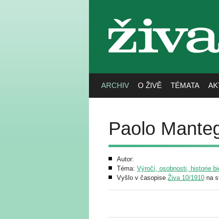
živa
ARCHIV
O ŽIVĚ
TÉMATA
AK
Paolo Mante
Autor:
Téma:
Výročí, osobnosti, historie bi
Vyšlo v časopise
Živa 10/1910
na s