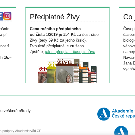
Předplatné Živy
Co 
tošním
Cena ročního předplatného
Časopi
a při
od čísla 1/2019 je 354 Kč
za šest čísel
časopi
Živy (tedy 59 Kč za jedno číslo).
biolog
ností
Dvouleté předplatné je zrušeno.
věnova
Zjistěte,
jak si předplatit časopis Živa
.
na nej
h 16.–
Navazu
Jana E
vycház
i
026/
ní
u veškeré přírody.
o
, za podpory Akademie věd ČR.