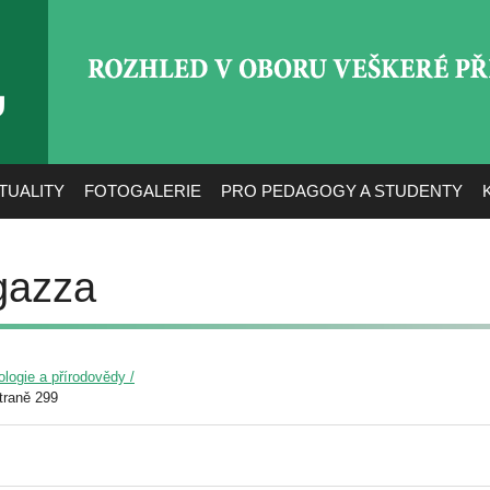
ROZHLED V OBORU VEŠ
TUALITY
FOTOGALERIE
PRO PEDAGOGY A STUDENTY
gazza
ologie a přírodovědy /
traně 299