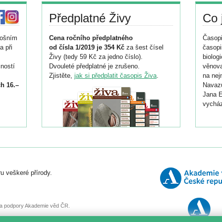
Předplatné Živy
Co 
tošním
Cena ročního předplatného
Časopi
a při
od čísla 1/2019 je 354 Kč
za šest čísel
časopi
Živy (tedy 59 Kč za jedno číslo).
biolog
ností
Dvouleté předplatné je zrušeno.
věnova
Zjistěte,
jak si předplatit časopis Živa
.
na nej
h 16.–
Navazu
Jana E
vycház
i
026/
ní
u veškeré přírody.
o
, za podpory Akademie věd ČR.