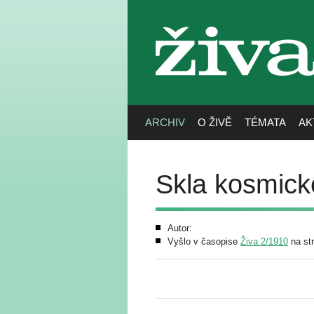
živa
ARCHIV
O ŽIVĚ
TÉMATA
AK
Skla kosmic
Autor:
Vyšlo v časopise
Živa 2/1910
na st