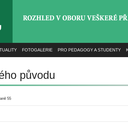
ROZHLED V OBORU VEŠ
TUALITY
FOTOGALERIE
PRO PEDAGOGY A STUDENTY
kého původu
raně 55