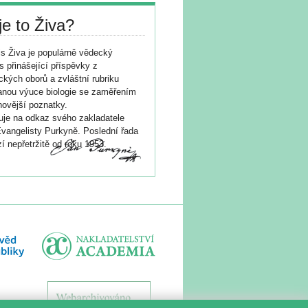
je to Živa?
s Živa je populárně vědecký
s přinášející příspěvky z
ických oborů a zvláštní rubriku
nou výuce biologie se zaměřením
novější poznatky.
je na odkaz svého zakladatele
vangelisty Purkyně. Poslední řada
í nepřetržitě od roku 1953.