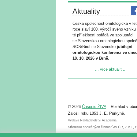
Aktuality
Česká společnost ornitologická v le
roce slaví 100. výročí svého vzniku 
té příležitosti pořádá ve spolupráci
se Slovenskou ornitologickou společ
SOS/BirdLife Slovensko
jubilejní
ornitologickou konferenci ve dnec
18. 10. 2026 v Brně
.
Podrobnější informace ke konferenc
... více aktualit ...
naleznete zde:
https://www.birdlife.cz/konference-2
Registrovat se můžete do 6. září.
Upozorňujeme, že termín pro odeslá
© 2026
Časopis ŽIVA
– Rozhled v obor
abstraktu přihlášené přednášky neb
posteru je už 30. června.
Založil roku 1853 J. E. Purkyně.
Vydává Nakladatelství Academia,
Středisko společných činností AV ČR, v. v. i.