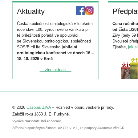
Aktuality
Předpla
Česká společnost ornitologická v letošním
Cena ročního
roce slaví 100. výročí svého vzniku a při
od čísla 1/20
té příležitosti pořádá ve spolupráci
Živy (tedy 59 
se Slovenskou ornitologickou společností
Dvouleté předp
SOS/BirdLife Slovensko
jubilejní
Zjistěte,
jak s
ornitologickou konferenci ve dnech 16.–
18. 10. 2026 v Brně
.
Podrobnější informace ke konferenci
... více aktualit ...
naleznete zde:
https://www.birdlife.cz/konference-2026/
Registrovat se můžete do 6. září.
Upozorňujeme, že termín pro odeslání
© 2026
Časopis ŽIVA
– Rozhled v oboru veškeré přírody.
abstraktu přihlášené přednášky nebo
posteru je už 30. června.
Založil roku 1853 J. E. Purkyně.
Vydává Nakladatelství Academia,
Středisko společných činností AV ČR, v. v. i., za podpory Akademie věd ČR.