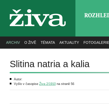
ROZHLE
živa
ARCHIV
O ŽIVĚ
TÉMATA
AKTUALITY
FOTOGALERI
Slitina natria a kalia
Autor:
Vyšlo v časopise
Živa 2/1910
na straně 56