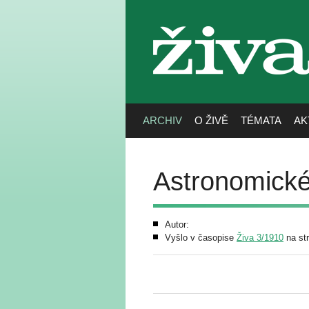
živa
ARCHIV
O ŽIVĚ
TÉMATA
AK
Astronomické
Autor:
Vyšlo v časopise
Živa 3/1910
na st