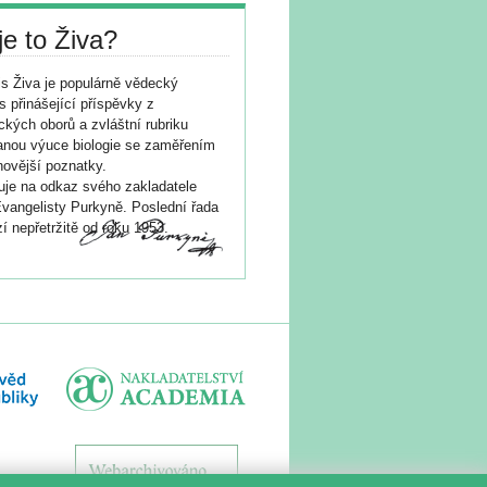
je to Živa?
s Živa je populárně vědecký
s přinášející příspěvky z
ických oborů a zvláštní rubriku
nou výuce biologie se zaměřením
novější poznatky.
je na odkaz svého zakladatele
vangelisty Purkyně. Poslední řada
í nepřetržitě od roku 1953.