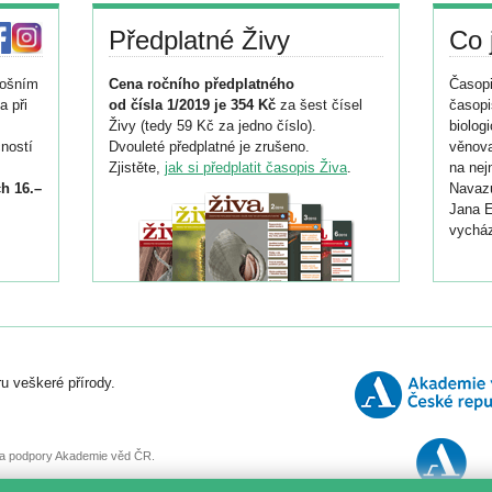
Předplatné Živy
Co 
tošním
Cena ročního předplatného
Časopi
a při
od čísla 1/2019 je 354 Kč
za šest čísel
časopi
Živy (tedy 59 Kč za jedno číslo).
biolog
ností
Dvouleté předplatné je zrušeno.
věnova
Zjistěte,
jak si předplatit časopis Živa
.
na nej
h 16.–
Navazu
Jana E
vycház
i
026/
ní
u veškeré přírody.
o
, za podpory Akademie věd ČR.