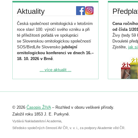
Aktuality
Předpla
Česká společnost ornitologická v letošním
Cena ročního
roce slaví 100. výročí svého vzniku a při
od čísla 1/20
té příležitosti pořádá ve spolupráci
Živy (tedy 59 
se Slovenskou ornitologickou společností
Dvouleté předp
SOS/BirdLife Slovensko
jubilejní
Zjistěte,
jak s
ornitologickou konferenci ve dnech 16.–
18. 10. 2026 v Brně
.
Podrobnější informace ke konferenci
... více aktualit ...
naleznete zde:
https://www.birdlife.cz/konference-2026/
Registrovat se můžete do 6. září.
Upozorňujeme, že termín pro odeslání
© 2026
Časopis ŽIVA
– Rozhled v oboru veškeré přírody.
abstraktu přihlášené přednášky nebo
posteru je už 30. června.
Založil roku 1853 J. E. Purkyně.
Vydává Nakladatelství Academia,
Středisko společných činností AV ČR, v. v. i., za podpory Akademie věd ČR.