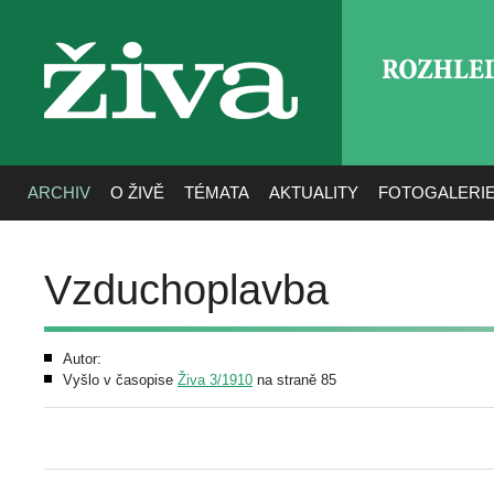
ROZHLE
živa
ARCHIV
O ŽIVĚ
TÉMATA
AKTUALITY
FOTOGALERI
Vzduchoplavba
Autor:
Vyšlo v časopise
Živa 3/1910
na straně 85