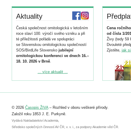
Aktuality
Předpla
Česká společnost ornitologická v letošním
Cena ročního
roce slaví 100. výročí svého vzniku a při
od čísla 1/20
té příležitosti pořádá ve spolupráci
Živy (tedy 59 
se Slovenskou ornitologickou společností
Dvouleté předp
SOS/BirdLife Slovensko
jubilejní
Zjistěte,
jak s
ornitologickou konferenci ve dnech 16.–
18. 10. 2026 v Brně
.
Podrobnější informace ke konferenci
... více aktualit ...
naleznete zde:
https://www.birdlife.cz/konference-2026/
Registrovat se můžete do 6. září.
Upozorňujeme, že termín pro odeslání
© 2026
Časopis ŽIVA
– Rozhled v oboru veškeré přírody.
abstraktu přihlášené přednášky nebo
posteru je už 30. června.
Založil roku 1853 J. E. Purkyně.
Vydává Nakladatelství Academia,
Středisko společných činností AV ČR, v. v. i., za podpory Akademie věd ČR.