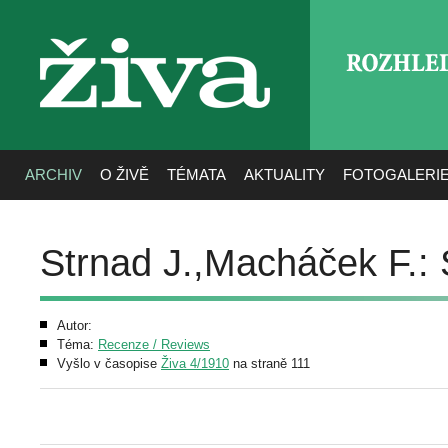
ROZHLE
živa
ARCHIV
O ŽIVĚ
TÉMATA
AKTUALITY
FOTOGALERI
Strnad J.,Macháček F.:
Autor:
Téma:
Recenze / Reviews
Vyšlo v časopise
Živa 4/1910
na straně 111