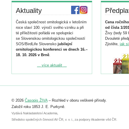
Aktuality
Předpla
Česká společnost ornitologická v letošním
Cena ročního
roce slaví 100. výročí svého vzniku a při
od čísla 1/20
té příležitosti pořádá ve spolupráci
Živy (tedy 59 
se Slovenskou ornitologickou společností
Dvouleté předp
SOS/BirdLife Slovensko
jubilejní
Zjistěte,
jak s
ornitologickou konferenci ve dnech 16.–
18. 10. 2026 v Brně
.
Podrobnější informace ke konferenci
... více aktualit ...
naleznete zde:
https://www.birdlife.cz/konference-2026/
Registrovat se můžete do 6. září.
Upozorňujeme, že termín pro odeslání
© 2026
Časopis ŽIVA
– Rozhled v oboru veškeré přírody.
abstraktu přihlášené přednášky nebo
posteru je už 30. června.
Založil roku 1853 J. E. Purkyně.
Vydává Nakladatelství Academia,
Středisko společných činností AV ČR, v. v. i., za podpory Akademie věd ČR.