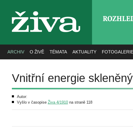
ROZHLE
živa
ARCHIV
O ŽIVĚ
TÉMATA
AKTUALITY
FOTOGALERI
Vnitřní energie skleněn
Autor:
Vyšlo v časopise
Živa 4/1910
na straně 118