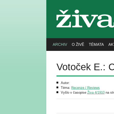
živa
ARCHIV
O ŽIVĚ
TÉMATA
AK
Votoček E.: C
Autor:
Téma:
Recenze / Reviews
Vyšlo v časopise
Živa 4/1910
na st