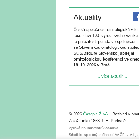
Aktuality
Česká společnost ornitologická v le
roce slaví 100. výročí svého vzniku 
té příležitosti pořádá ve spolupráci
se Slovenskou ornitologickou společ
SOS/BirdLife Slovensko
jubilejní
ornitologickou konferenci ve dnec
18. 10. 2026 v Brně
.
Podrobnější informace ke konferenc
... více aktualit ...
naleznete zde:
https://www.birdlife.cz/konference-2
Registrovat se můžete do 6. září.
Upozorňujeme, že termín pro odeslá
© 2026
Časopis ŽIVA
– Rozhled v obor
abstraktu přihlášené přednášky neb
posteru je už 30. června.
Založil roku 1853 J. E. Purkyně.
Vydává Nakladatelství Academia,
Středisko společných činností AV ČR, v. v. i.