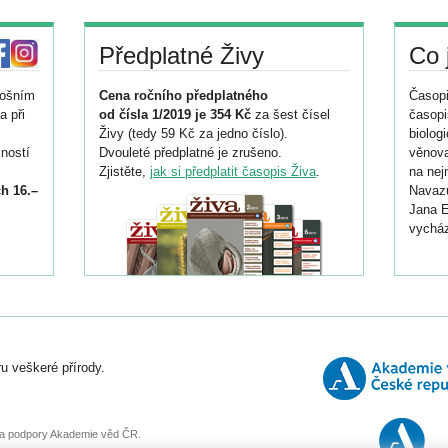
Předplatné Živy
Co 
tošním
Cena ročního předplatného
Časopi
a při
od čísla 1/2019 je 354 Kč
za šest čísel
časopi
Živy (tedy 59 Kč za jedno číslo).
biolog
ností
Dvouleté předplatné je zrušeno.
věnova
Zjistěte,
jak si předplatit časopis Živa
.
na nej
h 16.–
Navazu
Jana E
vycház
i
026/
ní
u veškeré přírody.
o
, za podpory Akademie věd ČR.