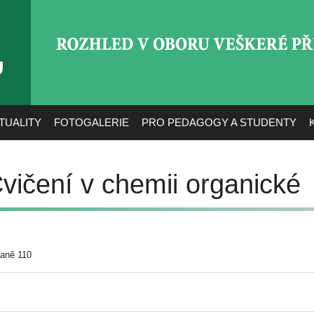
ROZHLED V OBORU VEŠ
TUALITY
FOTOGALERIE
PRO PEDAGOGY A STUDENTY
vičení v chemii organické
raně 110