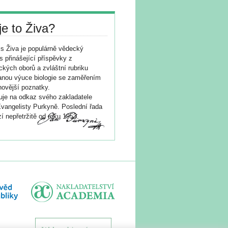
je to Živa?
s Živa je populárně vědecký
s přinášející příspěvky z
ických oborů a zvláštní rubriku
nou výuce biologie se zaměřením
novější poznatky.
je na odkaz svého zakladatele
vangelisty Purkyně. Poslední řada
í nepřetržitě od roku 1953.