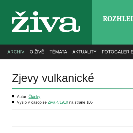
ROZHLE
živa
ARCHIV
O ŽIVĚ
TÉMATA
AKTUALITY
FOTOGALERI
Zjevy vulkanické
Autor:
Články
Vyšlo v časopise
Živa 4/1910
na straně 106