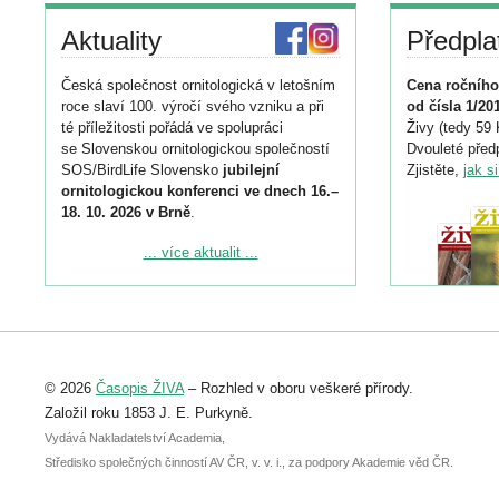
Aktuality
Předpla
Česká společnost ornitologická v letošním
Cena ročního
roce slaví 100. výročí svého vzniku a při
od čísla 1/20
té příležitosti pořádá ve spolupráci
Živy (tedy 59 
se Slovenskou ornitologickou společností
Dvouleté předp
SOS/BirdLife Slovensko
jubilejní
Zjistěte,
jak s
ornitologickou konferenci ve dnech 16.–
18. 10. 2026 v Brně
.
Podrobnější informace ke konferenci
... více aktualit ...
naleznete zde:
https://www.birdlife.cz/konference-2026/
Registrovat se můžete do 6. září.
Upozorňujeme, že termín pro odeslání
© 2026
Časopis ŽIVA
– Rozhled v oboru veškeré přírody.
abstraktu přihlášené přednášky nebo
posteru je už 30. června.
Založil roku 1853 J. E. Purkyně.
Vydává Nakladatelství Academia,
Středisko společných činností AV ČR, v. v. i., za podpory Akademie věd ČR.