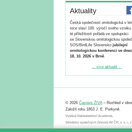
Aktuality
Česká společnost ornitologická v le
roce slaví 100. výročí svého vzniku 
té příležitosti pořádá ve spolupráci
se Slovenskou ornitologickou společ
SOS/BirdLife Slovensko
jubilejní
ornitologickou konferenci ve dnec
18. 10. 2026 v Brně
.
Podrobnější informace ke konferenc
... více aktualit ...
naleznete zde:
https://www.birdlife.cz/konference-2
Registrovat se můžete do 6. září.
Upozorňujeme, že termín pro odeslá
© 2026
Časopis ŽIVA
– Rozhled v obor
abstraktu přihlášené přednášky neb
posteru je už 30. června.
Založil roku 1853 J. E. Purkyně.
Vydává Nakladatelství Academia,
Středisko společných činností AV ČR, v. v. i.