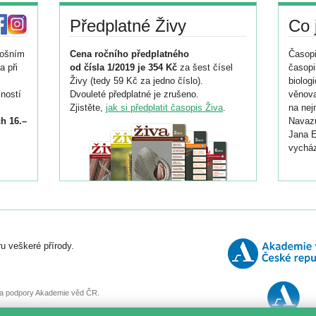
Předplatné Živy
Co 
tošním
Cena ročního předplatného
Časopi
a při
od čísla 1/2019 je 354 Kč
za šest čísel
časopi
Živy (tedy 59 Kč za jedno číslo).
biolog
ností
Dvouleté předplatné je zrušeno.
věnova
Zjistěte,
jak si předplatit časopis Živa
.
na nej
h 16.–
Navazu
Jana E
vycház
i
026/
ní
u veškeré přírody.
o
, za podpory Akademie věd ČR.