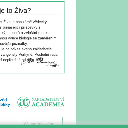
je to Živa?
s Živa je populárně vědecký
s přinášející příspěvky z
ických oborů a zvláštní rubriku
nou výuce biologie se zaměřením
novější poznatky.
je na odkaz svého zakladatele
vangelisty Purkyně. Poslední řada
í nepřetržitě od roku 1953.