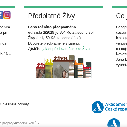
Předplatné Živy
Co 
tošním
Cena ročního předplatného
Časopi
a při
od čísla 1/2019 je 354 Kč
za šest čísel
časopi
Živy (tedy 59 Kč za jedno číslo).
biolog
ností
Dvouleté předplatné je zrušeno.
věnova
Zjistěte,
jak si předplatit časopis Živa
.
na nej
h 16.–
Navazu
Jana E
vycház
i
026/
ní
u veškeré přírody.
o
, za podpory Akademie věd ČR.