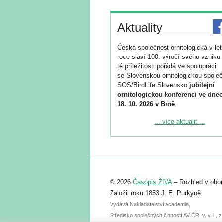
Aktuality
Česká společnost ornitologická v le
roce slaví 100. výročí svého vzniku 
té příležitosti pořádá ve spolupráci
se Slovenskou ornitologickou společ
SOS/BirdLife Slovensko
jubilejní
ornitologickou konferenci ve dnec
18. 10. 2026 v Brně
.
Podrobnější informace ke konferenc
... více aktualit ...
naleznete zde:
https://www.birdlife.cz/konference-2
Registrovat se můžete do 6. září.
Upozorňujeme, že termín pro odeslá
© 2026
Časopis ŽIVA
– Rozhled v obor
abstraktu přihlášené přednášky neb
posteru je už 30. června.
Založil roku 1853 J. E. Purkyně.
Vydává Nakladatelství Academia,
Středisko společných činností AV ČR, v. v. i.