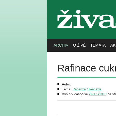
živa
ARCHIV
O ŽIVĚ
TÉMATA
AK
Rafinace cuk
Autor:
Téma:
Recenze / Reviews
Vyšlo v časopise
Živa 5/1910
na st