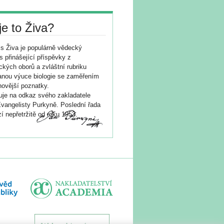
je to Živa?
s Živa je populárně vědecký
s přinášející příspěvky z
ických oborů a zvláštní rubriku
nou výuce biologie se zaměřením
novější poznatky.
je na odkaz svého zakladatele
vangelisty Purkyně. Poslední řada
í nepřetržitě od roku 1953.